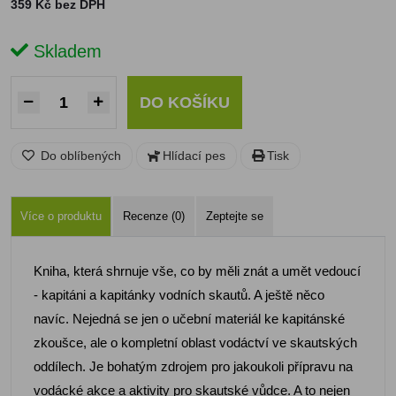
359 Kč bez DPH
Skladem
DO KOŠÍKU
Do oblíbených
Hlídací pes
Tisk
Více o produktu
Recenze (0)
Zeptejte se
Kniha, která shrnuje vše, co by měli znát a umět vedoucí
- kapitáni a kapitánky vodních skautů. A ještě něco
navíc. Nejedná se jen o učební materiál ke kapitánské
zkoušce, ale o kompletní oblast vodáctví ve skautských
oddílech. Je bohatým zdrojem pro jakoukoli přípravu na
vodácké akce a aktivity pro skautské vůdce. A to nejen