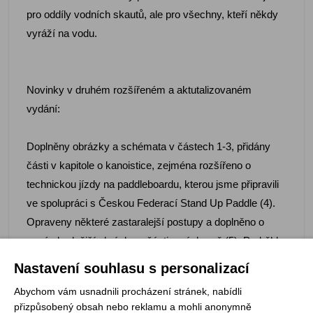
pro oddíly vodních skautů, ale pro všechny, kteří někdy
vyráží na vodu.
Novinky v druhém rozšířeném a aktutalizovaném
vydání:
Doplněny obrázky a schémata v částech 1-3, přidány
části v kapitole o kanoistice, zejména rozšířeno o
technickou jízdy na paddleboardu, kterou jsme připravili
ve spolupráci s Českou Federací Stand Up Paddle (4).
Opraveny některé zastaralejší postupy a doplněno o
nové vhodnější obrázky v části o záchraně (5). Proběhla
kontrola aktuálnosti právních předpisů v části 6,
Nastavení souhlasu s personalizací
precizovány jsou některé nejasnosti v textech v části o
Abychom vám usnadnili procházení stránek, nabídli
přípravě a vedení vodácké akce (7). Příručka je
přizpůsobený obsah nebo reklamu a mohli anonymně