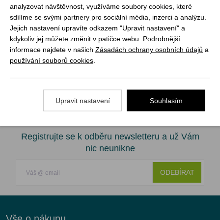
přepracovaná podle aktuálně zrevidovaných stezek,
analyzovat návštěvnost, využíváme soubory cookies, které
plaveb a ostatních vodáckých doplňků. Týká se to
sdílíme se svými partnery pro sociální média, inzerci a analýzu.
Jejich nastavení upravíte odkazem "Upravit nastavení" a
příslušných textů v části metodika (8). Dále byla
kdykoliv jej můžete změnit v patičce webu. Podrobnější
provedena dílčí revize ve zbývajících částech příručky.
informace najdete v našich
Zásadách ochrany osobních údajů
a
Na četná přání jsme přistoupili k vytvoření věcného
používání souborů cookies
.
rejstříku, který najdete na konci knihy a obsah jsme
přesunuli dopředu.
Upravit nastavení
Souhlasím
Registrujte se k odběru newsletteru a už Vám
nic neunikne
ODEBÍRAT
Vše o nákupu