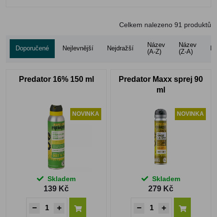
Celkem nalezeno
91
produktů
Název
Název
Doporučené
Nejlevnější
Nejdražší
Ho
(A-Z)
(Z-A)
Predator 16% 150 ml
Predator Maxx sprej 90
ml
NOVINKA
NOVINKA
Skladem
Skladem
139 Kč
279 Kč