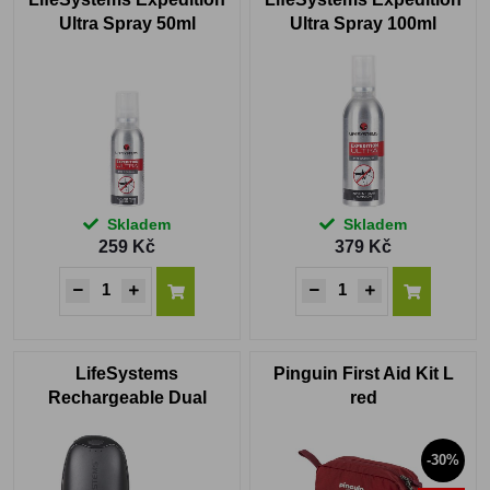
Ultra Spray 50ml
Ultra Spray 100ml
Skladem
Skladem
259 Kč
379 Kč
LifeSystems
Pinguin First Aid Kit L
Rechargeable Dual
red
Palm Hand Warmer
10000mAh
-30%