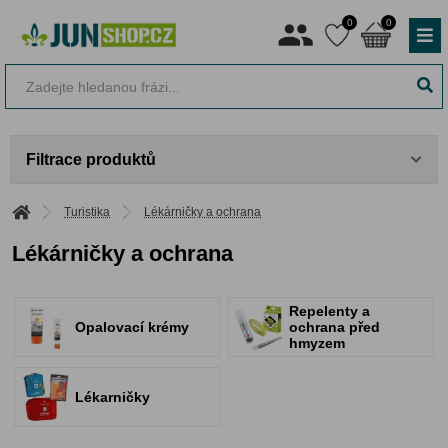
0
0
Filtrace produktů
Turistika
Lékárničky a ochrana
Lékárničky a ochrana
Repelenty a
Opalovací krémy
ochrana před
hmyzem
Lékarničky