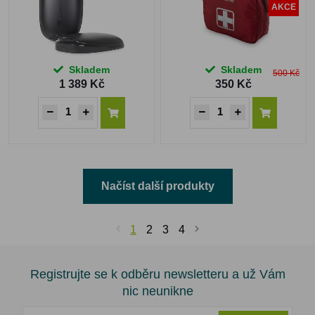
AKCE
Skladem
Skladem
500 Kč
1 389 Kč
350 Kč
Načíst další produkty
1
2
3
4
Registrujte se k odběru newsletteru a už Vám
nic neunikne