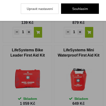
Upravit nastavení
Souhlasím
Skladem
Skladem
139 Kč
879 Kč
LifeSystems Bike
LifeSystems Mini
Leader First Aid Kit
Waterproof First Aid Kit
Skladem
Skladem
1 059 Kč
649 Kč