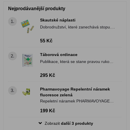
Nejprodávanější produkty
Skautské náplasti
1.
Dobrodružství, které zanechává stopu.
Buď připraven/a!
55 Kč
Táborová ordinace
2.
Publikace, která se stane pravou rukou
každého táborového zdravotníka.
295 Kč
Pharmavoyage Repelentní náramek
3.
fluoresce zelená
Repeletní náramek PHARMAVOYAGE
proti bodavému hmyzu
199 Kč
Zobrazit
další 3 produkty