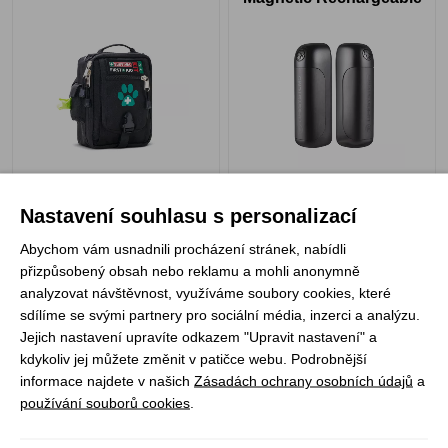
Hand Warmers
Skladem
Skladem
2 590 Kč
1 339 Kč
Nastavení souhlasu s personalizací
Abychom vám usnadnili procházení stránek, nabídli
přizpůsobený obsah nebo reklamu a mohli anonymně
analyzovat návštěvnost, využíváme soubory cookies, které
sdílíme se svými partnery pro sociální média, inzerci a analýzu.
LifeSystems 3x Plaster
LifeSystems Bike First
Jejich nastavení upravíte odkazem "Upravit nastavení" a
Fabric Strip 7,5 cm x 1 m
Aid Kit
kdykoliv jej můžete změnit v patičce webu. Podrobnější
informace najdete v našich
Zásadách ochrany osobních údajů
a
používání souborů cookies
.