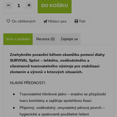
DO KOŠÍKU
Do oblíbených
Hlídací pes
Tisk
Více o produktu
Recenze (0)
Zeptejte se
Znehybněte poranění během okamžiku pomocí dlahy
SURVIVAL Splint – lehkého, voděodolného a
všestranně tvarovatelného nástroje pro stabilizaci
zlomenin a výronů v krizových situacích.
HLAVNÍ PŘEDNOSTI:
Tvarovatelné hliníkové jádro – snadno se přizpůsobí
tvaru končetiny a zajišťuje spolehlivou fixaci
Příjemný, voděodolný, omyvatelný pěnový povrch –
hygienické a opakovaně použitelné řešení