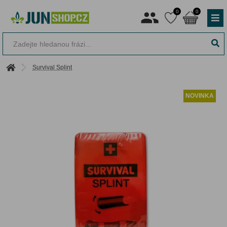
0
0
Survival Splint
NOVINKA