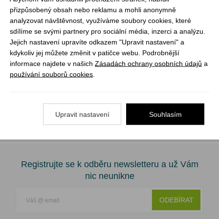
omezení prokrvení.
přizpůsobený obsah nebo reklamu a mohli anonymně
analyzovat návštěvnost, využíváme soubory cookies, které
Monitorujte stav. Pravidelně kontrolujte končetinu, zda
sdílíme se svými partnery pro sociální média, inzerci a analýzu.
nedochází k otoku, ztrátě barvy nebo citlivosti.
Jejich nastavení upravíte odkazem "Upravit nastavení" a
kdykoliv jej můžete změnit v patičce webu. Podrobnější
Využitelný rozměr - délka 61 cm x šířka 11 cm
informace najdete v našich
Zásadách ochrany osobních údajů
a
Flat Pack balení (20,5cm x 11cm x 2cm)
používání souborů cookies
.
Hmotnost 75 g.
Vakuově balené pro maximálně úsporné skladování.
PIdeální pro 1 osobu.
Upravit nastavení
Souhlasím
Registrujte se k odběru newsletteru a už Vám
nic neunikne
ODEBÍRAT