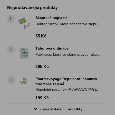
Nejprodávanější produkty
Skautské náplasti
1.
Dobrodružství, které zanechává stopu.
Buď připraven/a!
55 Kč
Táborová ordinace
2.
Publikace, která se stane pravou rukou
každého táborového zdravotníka.
295 Kč
Pharmavoyage Repelentní náramek
3.
fluoresce zelená
Repeletní náramek PHARMAVOYAGE
proti bodavému hmyzu
199 Kč
Zobrazit
další 3 produkty