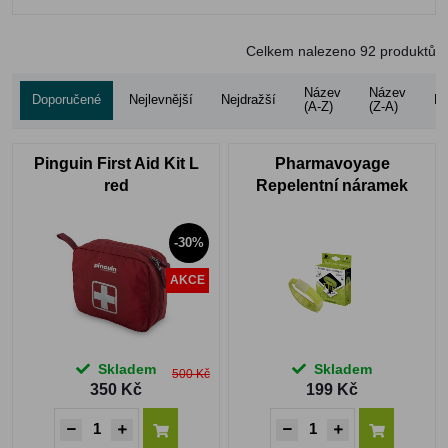
Celkem nalezeno
92
produktů
Název
Název
Doporučené
Nejlevnější
Nejdražší
Ho
(A-Z)
(Z-A)
Pinguin First Aid Kit L
Pharmavoyage
red
Repelentní náramek
fluoresce zelená
-30%
AKCE
Skladem
Skladem
500 Kč
350 Kč
199 Kč