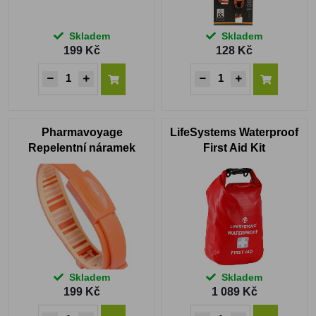
Skladem
Skladem
199 Kč
128 Kč
Pharmavoyage
LifeSystems Waterproof
Repelentní náramek
First Aid Kit
oranžový
Skladem
Skladem
199 Kč
1 089 Kč