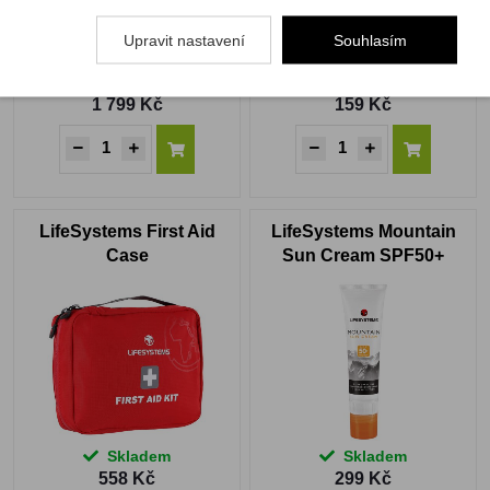
Upravit nastavení
Souhlasím
Skladem
Skladem
1 799 Kč
159 Kč
LifeSystems First Aid
LifeSystems Mountain
Case
Sun Cream SPF50+
Combi Stick 20ml
Skladem
Skladem
558 Kč
299 Kč