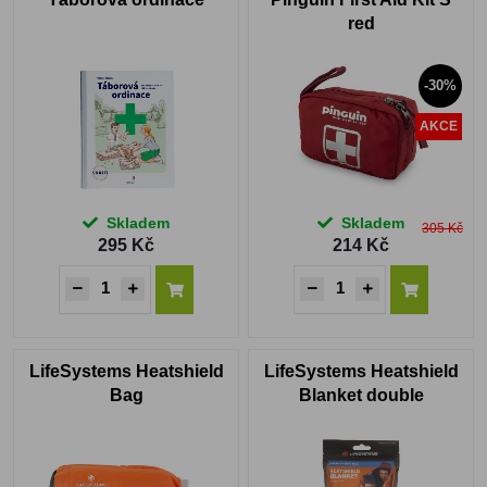
red
-30%
AKCE
Skladem
Skladem
305 Kč
295 Kč
214 Kč
LifeSystems Heatshield
LifeSystems Heatshield
Bag
Blanket double