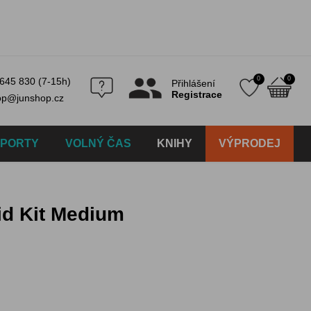
0
0
645 830 (7-15h)
Přihlášení
Registrace
op@junshop.cz
SPORTY
VOLNÝ ČAS
KNIHY
VÝPRODEJ
Aid Kit Medium