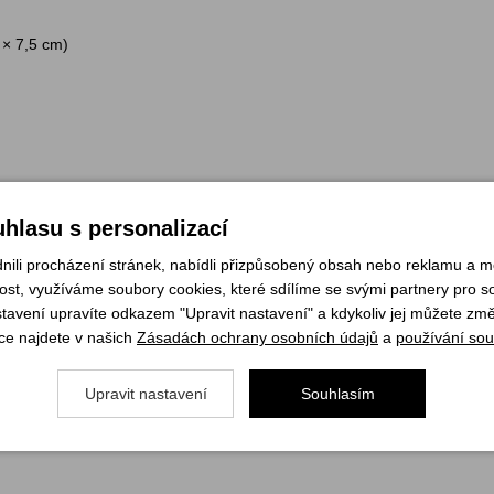
5 × 7,5 cm)
 2 m)
hlasu s personalizací
li procházení stránek, nabídli přizpůsobený obsah nebo reklamu a 
st, využíváme soubory cookies, které sdílíme se svými partnery pro soc
stavení upravíte odkazem "Upravit nastavení" a kdykoliv jej můžete změ
ce najdete v našich
Zásadách ochrany osobních údajů
a
používání sou
Upravit nastavení
Souhlasím