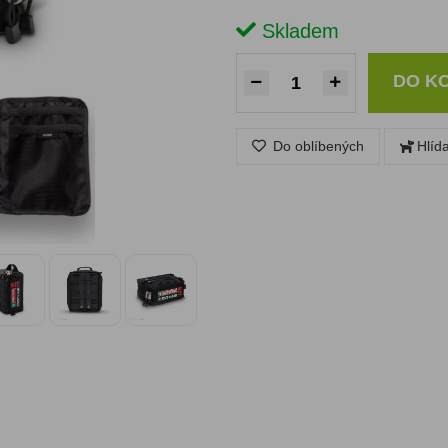
Skladem
DO K
Do oblíbených
Hlíd