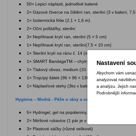
50× Lepicí náplasti, jednotlivě balené
2× Gázové čtverce na čištění ran, sterilní (3 v balení, 7,
1× Izotermická fólie (2,1 × 1,6 m)
2× Oční polštářky, sterilní
3× Nepřilnavé krytí ran, sterilní (5 × 5 cm)
1× Nepřilnavé krytí ran, sterilní(7,5 × 10 cm)
1× Sterilní krytí na ránu č. 14 (střední velikost)
1× SMART BandageTM – chytrý tlakový obvaz (10 cm ×
Nastavení sou
1× Tlakový obvaz, medium (10 cm × 1,8 m)
Abychom vám usnadni
1× Trojcípý šátek (96 × 96 × 136 cm)
analyzovat návštěvno
1× Náplasťové stehy (3ks v balení)
a analýzu. Jejich na
Podrobnější informa
Hygiena – Modrá - Péče o rány a ochrana:
5× Hydrogel, gel na popáleniny, sterilní (3,5 ml)
2× Nitrilové rukavice (1 pár je v KPR sadě)
3× Plastové sáčky (různé velikosti)