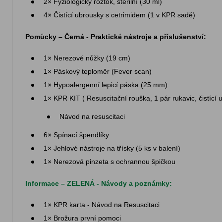
2× Fyziologický roztok, sterilní (30 ml)
4× Čistící ubrousky s cetrimidem (1 v KPR sadě)
Pomůcky – Černá - Praktické nástroje a příslušenství:
1× Nerezové nůžky (19 cm)
1× Páskový teploměr (Fever scan)
1× Hypoalergenní lepicí páska (25 mm)
1× KPR KIT ( Resuscitační rouška, 1 pár rukavic, čistící
Návod na resuscitaci
6× Spínací špendlíky
1× Jehlové nástroje na třísky (5 ks v balení)
1× Nerezová pinzeta s ochrannou špičkou
Informace – ZELENÁ - Návody a poznámky:
1× KPR karta - Návod na Resuscitaci
1× Brožura první pomoci