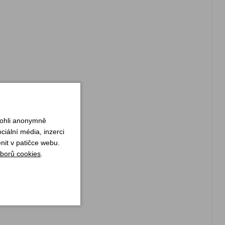
mohli anonymně
iální média, inzerci
nit v patičce webu.
borů cookies
.