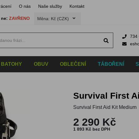
rácení
O nás
Naše služby
Kontakt
,
ne:
ZAVŘENO
Měna: Kč (CZK)
734 
esh
BATOHY
OBUV
OBLEČENÍ
TÁBOŘENÍ
Survival First 
Survival First Aid Kit Medium
2 290 Kč
1 893 Kč bez DPH