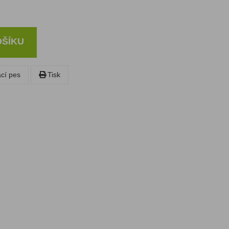
OŠÍKU
ací pes
Tisk