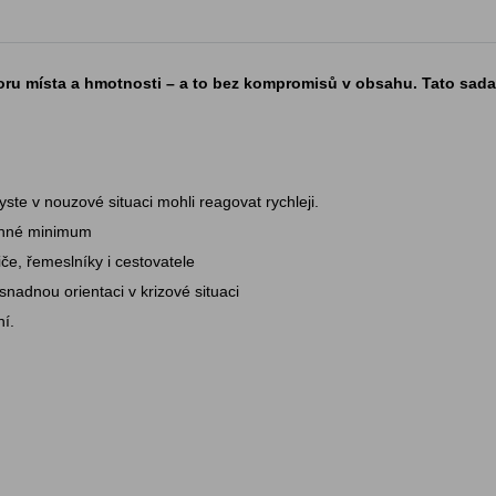
oru místa a hmotnosti – a to bez kompromisů v obsahu. Tato sada
ste v nouzové situaci mohli reagovat rychleji.
onné minimum
če, řemeslníky i cestovatele
adnou orientaci v krizové situaci
ní.