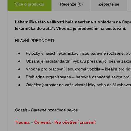
Více o produktu
Recenze (0)
Zeptejte se
Lékarnička této velikosti byla navržena s ohledem na úsp
lékárnička do auta". Vhodná je především na cestování.
HLAVNÍ PŘEDNOSTI:
Položky v našich lékárničkách jsou barevně rozlišené, aby
Obsahuje nadstandardní výbavu přesahující běžné zák
Vhodná pro pracovní i soukromá vozidla – ideální pro řidi
Přehledně organizovaná – barevně označené sekce pro sn
Oddělený prostor na vaše vlastní léky nebo další vybave
Obsah - Barevně označené sekce
Trauma – Červená - Pro ošetření zranění: