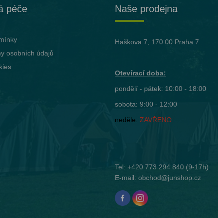
á péče
Naše prodejna
mínky
Haškova 7, 170 00 Praha 7
y osobních údajů
kies
Otevírací doba:
pondělí - pátek: 10:00 - 18:00
sobota: 9:00 - 12:00
neděle:
ZAVŘENO
Tel:
+420 773 294 840
(9-17h)
E-mail:
obchod@junshop.cz