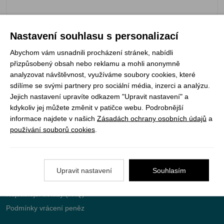
Nastavení souhlasu s personalizací
Registrujte se k odběru newsletteru a už Vám
Abychom vám usnadnili procházení stránek, nabídli
nic neunikne
přizpůsobený obsah nebo reklamu a mohli anonymně
analyzovat návštěvnost, využíváme soubory cookies, které
sdílíme se svými partnery pro sociální média, inzerci a analýzu.
ODEBÍRAT
Jejich nastavení upravíte odkazem "Upravit nastavení" a
kdykoliv jej můžete změnit v patičce webu. Podrobnější
informace najdete v našich
Zásadách ochrany osobních údajů
a
používání souborů cookies
.
Vše o nákupu
Jak objednat
Upravit nastavení
Souhlasím
Doprava a platba
Nejčastější dotazy (FAQ)
Podmínky vrácení peněz