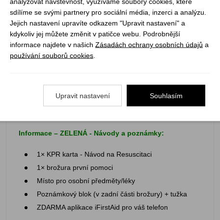
analyzovat návštěvnost, využíváme soubory cookies, které
1× KPR KIT
sdílíme se svými partnery pro sociální média, inzerci a analýzu.
Jejich nastavení upravíte odkazem "Upravit nastavení" a
Resuscitační rouška na jedno použití
kdykoliv jej můžete změnit v patičce webu. Podrobnější
1 pár rukavic
informace najdete v našich
Zásadách ochrany osobních údajů
a
Čistící ubrousek
používání souborů cookies
.
Návod na resuscitaci
2× Spínací špendlíky
Upravit nastavení
Souhlasím
1× Jehlové nástroje na třísky (5 ks v balení)
1× Nerezová pinzeta s ochrannou špičkou
Informace – ZELENÁ - Návody a poznámky:
1× KPR karta - Návod na Resuscitaci
1× brožura první pomoci
Místo pro osobní předměty/léky
Poznámkový blok (v zadní části brožury) + tužka
ZDARMA aplikace iFirstAid pro váš telefon