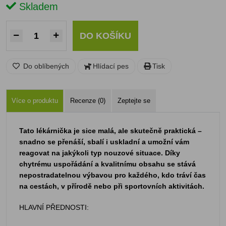
Skladem
DO KOŠÍKU
Do oblíbených
Hlídací pes
Tisk
Více o produktu
Recenze (0)
Zeptejte se
Tato lékárnička je sice malá, ale skutečně praktická –
snadno se přenáší, sbalí i uskladní a umožní vám
reagovat na jakýkoli typ nouzové situace. Díky
chytrému uspořádání a kvalitnímu obsahu se stává
nepostradatelnou výbavou pro každého, kdo tráví čas
na cestách, v přírodě nebo při sportovních aktivitách.
HLAVNÍ PŘEDNOSTI: