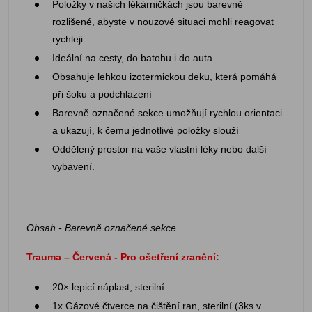
Položky v našich lékárničkách jsou barevně
rozlišené, abyste v nouzové situaci mohli reagovat
rychleji.
Ideální na cesty, do batohu i do auta
Obsahuje lehkou izotermickou deku, která pomáhá
při šoku a podchlazení
Barevně označené sekce umožňují rychlou orientaci
a ukazují, k čemu jednotlivé položky slouží
Oddělený prostor na vaše vlastní léky nebo další
vybavení.
Obsah - Barevně označené sekce
Trauma – Červená - Pro ošetření zranění:
20× lepicí náplast, sterilní
1x Gázové čtverce na čištění ran, sterilní (3ks v