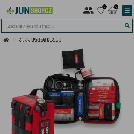
0
0
Survival First Aid Kit Small