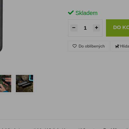
Skladem
DO K
Do oblíbených
Hlíd