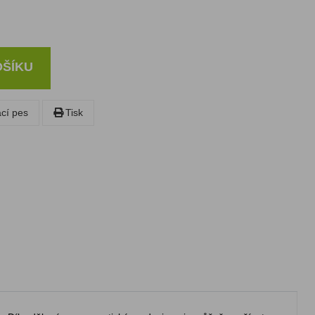
OŠÍKU
ací pes
Tisk