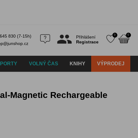
0
0
645 830 (7-15h)
Přihlášení
Registrace
op@junshop.cz
SPORTY
VOLNÝ ČAS
KNIHY
VÝPRODEJ