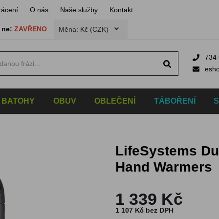
rácení
O nás
Naše služby
Kontakt
,
ne:
ZAVŘENO
Měna: Kč (CZK)
734 
esh
BATOHY
OBUV
OBLEČENÍ
TÁBOŘENÍ
LifeSystems Dual-Magnetic Rechargeable
Hand Warmers
1 339 Kč
1 107 Kč bez DPH