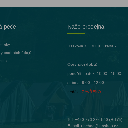
á péče
Naše prodejna
mínky
Haškova 7, 170 00 Praha 7
y osobních údajů
kies
Otevírací doba:
pondělí - pátek: 10:00 - 18:00
sobota: 9:00 - 12:00
neděle:
ZAVŘENO
Tel:
+420 773 294 840
(9-17h)
E-mail:
obchod@junshop.cz