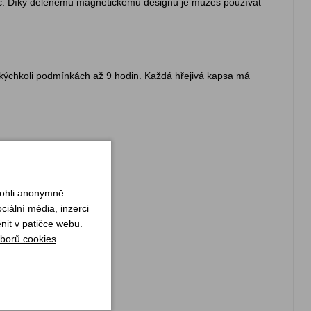
etic. Díky dělenému magnetickému designu je můžeš používat
 jakýchkoli podmínkách až 9 hodin. Každá hřejivá kapsa má
ní i zimní cestování.
mohli anonymně
iální média, inzerci
nit v patičce webu.
borů cookies
.