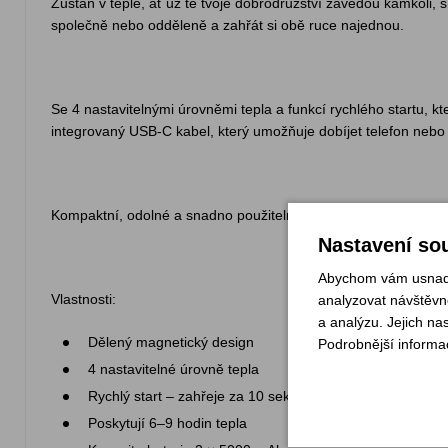
Zůstaň v teple, ať už tě tvoje dobrodružství zavedou kamkoli
společně nebo odděleně a zahřát si obě ruce najednou.
Se 4 nastavitelnými úrovněmi tepla a funkcí rychlého startu, k
integrovaný USB-C kabel, který umožňuje dobíjet telefon nebo
Kompaktní, odolné a snadno použitelné — tyto dobíjecí hřejiv
Nastavení sou
Abychom vám usnadni
Vlastnosti:
analyzovat návštěvno
a analýzu. Jejich na
Dělený magnetický design
Podrobnější informa
4 nastavitelné úrovně tepla
Rychlý start – zahřeje za 10 sekund
Poskytují 6–9 hodin tepla