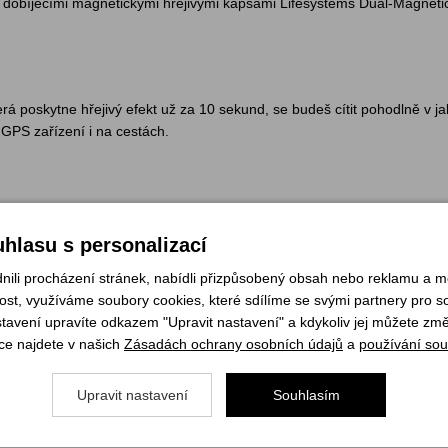
, s dobíjecími magnetickými hřejivými kapsami Lifesystems Dual-Magn
terá poskytne hřejivý efekt už za 10 sekund, se budeš cítit pohodlně v
 GPS zařízení i na cestách.
é kapsy jsou nezbytným parťákem pro treky v chladném počasí, kempová
hlasu s personalizací
li procházení stránek, nabídli přizpůsobený obsah nebo reklamu a 
st, využíváme soubory cookies, které sdílíme se svými partnery pro soc
stavení upravíte odkazem "Upravit nastavení" a kdykoliv jej můžete změ
ce najdete v našich
Zásadách ochrany osobních údajů
a
používání sou
Upravit nastavení
Souhlasím