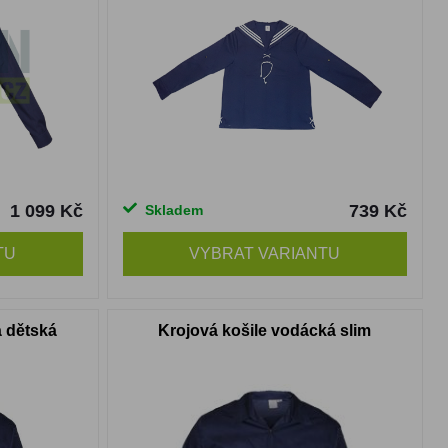
1 099 Kč
739 Kč
Skladem
TU
VYBRAT VARIANTU
á dětská
Krojová košile vodácká slim