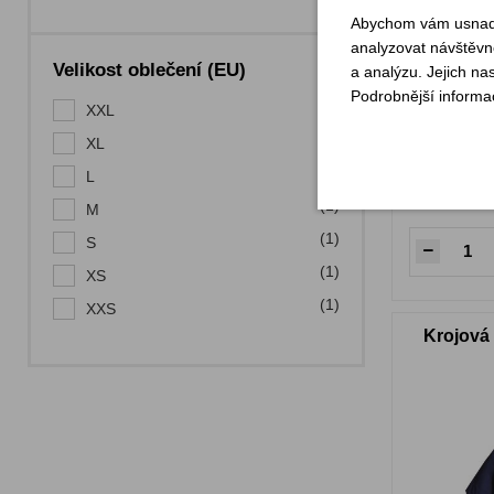
Abychom vám usnadni
analyzovat návštěvno
Velikost oblečení (EU)
a analýzu. Jejich na
Podrobnější informa
(1)
XXL
(1)
XL
(1)
L
Sklade
(1)
M
(1)
S
(1)
XS
(1)
XXS
Krojová