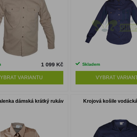
1 099 Kč
m
Skladem
YBRAT VARIANTU
VYBRAT VARIAN
alenka dámská krátký rukáv
Krojová košile vodáck