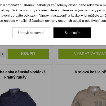
li procházení stránek, nabídli přizpůsobený obsah nebo reklamu a 
st, využíváme soubory cookies, které sdílíme se svými partnery pro soc
stavení upravíte odkazem "Upravit nastavení" a kdykoliv jej můžete změ
ce najdete v našich
Zásadách ochrany osobních údajů
a
používání sou
Upravit nastavení
Souhlasím
16 Kč
m
Skladem
KOUPIT
VYBRAT VARIAN
 halenka dámská vodácká
Krojová košile pě
krátký rukáv