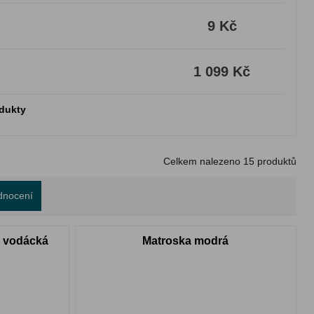
9 Kč
1 099 Kč
odukty
Celkem nalezeno
15
produktů
dnocení
á vodácká
Matroska modrá