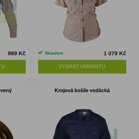
989 Kč
1 079 Kč
Skladem
TU
VYBRAT VARIANTU
ovený
Krojová košile vodácká