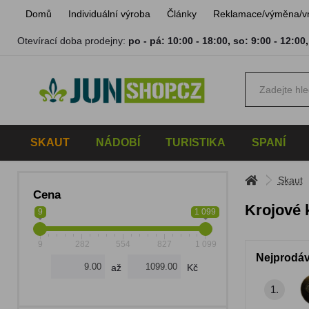
Domů
Individuální výroba
Články
Reklamace/výměna/v
Otevírací doba prodejny:
po - pá: 10:00 - 18:00
,
so: 9:00 - 12:00
SKAUT
NÁDOBÍ
TURISTIKA
SPANÍ
Skaut
Cena
Krojové 
9
1 099
9
282
554
827
1 099
Nejprodáv
až
Kč
1.