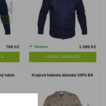
769 Kč
1 099 Kč
Skladem
TU
VYBRAT VARIANTU
tký rukáv
Krojová halenka dámská 100% BA