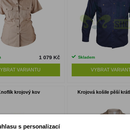
1 079 Kč
m
Skladem
YBRAT VARIANTU
VYBRAT VARIAN
noflík krojový kov
Krojová košile pěší krá
hlasu s personalizací