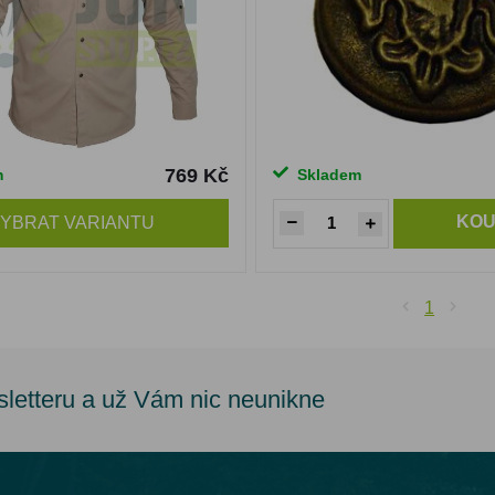
769 Kč
m
Skladem
KOU
YBRAT VARIANTU
1
sletteru a už Vám nic neunikne