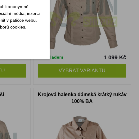
mohli anonymně
iální média, inzerci
nit v patičce webu.
borů cookies
.
959 Kč
1 099 Kč
Skladem
TU
VYBRAT VARIANTU
ší
Krojová halenka dámská krátký rukáv
100% BA