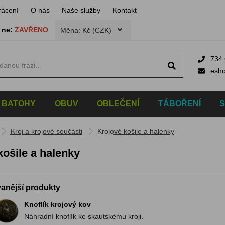
rácení
O nás
Naše služby
Kontakt
,
ne:
ZAVŘENO
Měna: Kč (CZK)
734 
esh
BATOHY
OBUV
OBLEČENÍ
TÁBOŘENÍ
Kroj a krojové součásti
Krojové košile a halenky
košile a halenky
anější produkty
Knoflík krojový kov
Náhradní knoflík ke skautskému kroji.