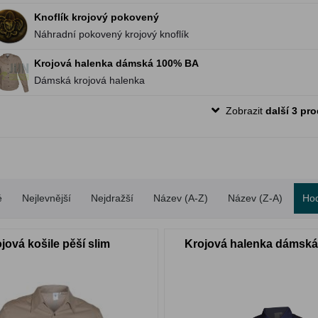
Knoflík krojový pokovený
Náhradní pokovený krojový knoflík
Krojová halenka dámská 100% BA
Dámská krojová halenka
Zobrazit
další 3 pr
é
Nejlevnější
Nejdražší
Název (A-Z)
Název (Z-A)
Ho
jová košile pěší slim
Krojová halenka dámsk