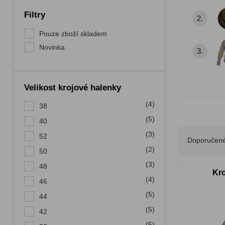
Filtry
2.
Pouze zboží skladem
Novinka
3.
Velikost krojové halenky
(4)
38
(5)
40
(3)
52
Doporučen
(2)
50
(3)
48
Kro
(4)
46
(5)
44
(5)
42
(5)