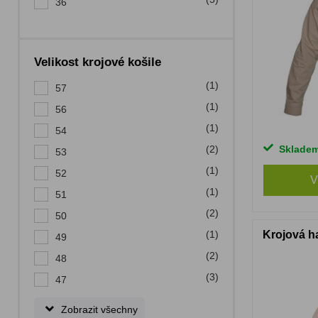
36
Velikost krojové košile
(1)
57
(1)
56
(1)
54
(2)
Sklade
53
(1)
52
V
(1)
51
(2)
50
Krojová h
(1)
49
(2)
48
(3)
47
Zobrazit všechny