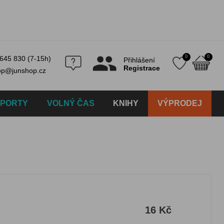
0
0
645 830 (7-15h)
Přihlášení
Registrace
op@junshop.cz
SPORTY
VOLNÝ ČAS
KNIHY
VÝPRODEJ
16 Kč