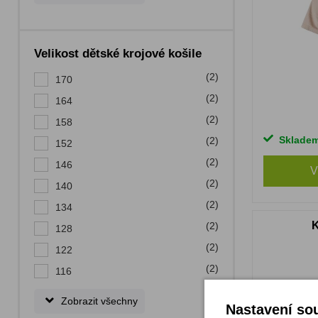
Velikost dětské krojové košile
(2)
170
(2)
164
(2)
158
Sklade
(2)
152
(2)
146
V
(2)
140
(2)
134
K
(2)
128
(2)
122
(2)
116
Zobrazit všechny
Nastavení sou