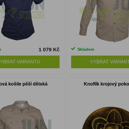
1 079 Kč
m
Skladem
YBRAT VARIANTU
VYBRAT VARIAN
ová košile pěší dětská
Knoflík krojový pok