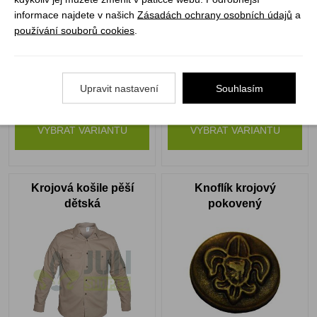
informace najdete v našich
Zásadách ochrany osobních údajů
a
používání souborů cookies
.
Upravit nastavení
Souhlasím
Skladem
Skladem
989 Kč
1 079 Kč
VYBRAT VARIANTU
VYBRAT VARIANTU
Krojová košile pěší
Knoflík krojový
dětská
pokovený