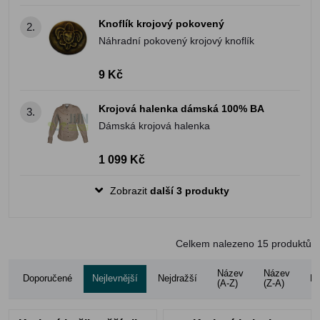
Knoflík krojový pokovený
2.
Náhradní pokovený krojový knoflík
9 Kč
Krojová halenka dámská 100% BA
3.
Dámská krojová halenka
1 099 Kč
Zobrazit
další 3 produkty
Celkem nalezeno
15
produktů
Název
Název
Doporučené
Nejlevnější
Nejdražší
Ho
(A-Z)
(Z-A)