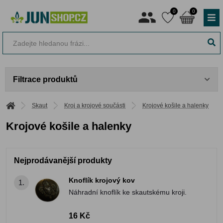
0
0
Filtrace produktů
Skaut
Kroj a krojové součásti
Krojové košile a halenky
Krojové košile a halenky
Nejprodávanější produkty
Knoflík krojový kov
1.
Náhradní knoflík ke skautskému kroji.
16 Kč