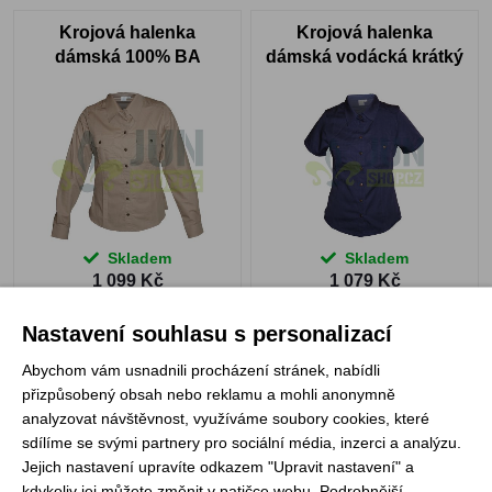
Krojová halenka
Krojová halenka
dámská 100% BA
dámská vodácká krátký
rukáv
Skladem
Skladem
1 099 Kč
1 079 Kč
VYBRAT VARIANTU
VYBRAT VARIANTU
Nastavení souhlasu s personalizací
Abychom vám usnadnili procházení stránek, nabídli
přizpůsobený obsah nebo reklamu a mohli anonymně
Krojová košile pěší
Krojová halenka
analyzovat návštěvnost, využíváme soubory cookies, které
dámská krátký rukáv
sdílíme se svými partnery pro sociální média, inzerci a analýzu.
100% BA
Jejich nastavení upravíte odkazem "Upravit nastavení" a
kdykoliv jej můžete změnit v patičce webu. Podrobnější