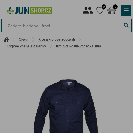
0
0
Skaut
Kroj a krojové součásti
Krojové košile a halenky
Krojová košile vodácká slim