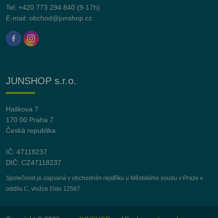
Tel:
+420 773 294 840
(9-17h)
E-mail:
obchod@junshop.cz
JUNSHOP s.r.o.
Haškova 7
170 00 Praha 7
Česká republika
IČ: 47118237
DIČ: CZ47118237
Společnost je zapsaná v obchodním rejstříku u Městského soudu v Praze v
oddílu C, vložce číslo 12587.