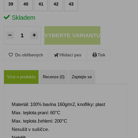
39
40
41
42
43
Skladem
VYBERTE VARIANTU
Do oblíbených
Hlídací pes
Tisk
Více o produktu
Recenze (0)
Zeptejte se
Materiál: 100% bavlna 160g/m2, knoflíky: plast
Max. teplota praní: 60°C
Max. teplota žehlení: 200°C
Nesušit v sušičce.
Nebělit.