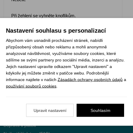
Při žehlení se vyhněte knoflíkům.
Nastavení souhlasu s personalizací
Abychom vám usnadnili procházení stránek, nabídli
přizpůsobený obsah nebo reklamu a mohli anonymně
Registrujte se k odběru newsletteru a už Vám
analyzovat návštěvnost, využíváme soubory cookies, které
nic neunikne
sdílíme se svými partnery pro sociální média, inzerci a analýzu.
Jejich nastavení upravíte odkazem "Upravit nastavení" a
ODEBÍRAT
kdykoliv jej můžete změnit v patičce webu. Podrobnější
informace najdete v našich
Zásadách ochrany osobních údajů
a
používání souborů cookies
.
Vše o nákupu
Upravit nastavení
Souhlasím
Jak objednat
Doprava a platba