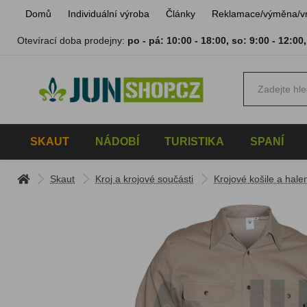
Domů
Individuální výroba
Články
Reklamace/výměna/v
Otevírací doba prodejny:
po - pá: 10:00 - 18:00
,
so: 9:00 - 12:00
SKAUT
NÁDOBÍ
TURISTIKA
SPANÍ
Skaut
Kroj a krojové součásti
Krojové košile a hale