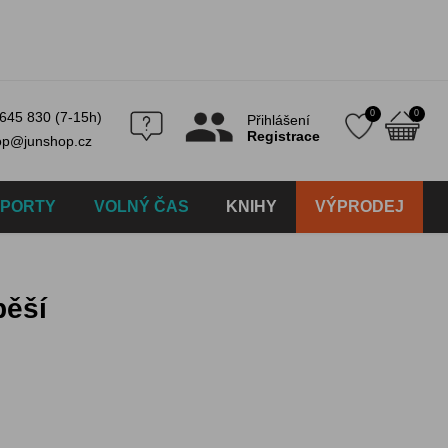
0
0
645 830 (7-15h)
Přihlášení
Registrace
op@junshop.cz
SPORTY
VOLNÝ ČAS
KNIHY
VÝPRODEJ
pěší