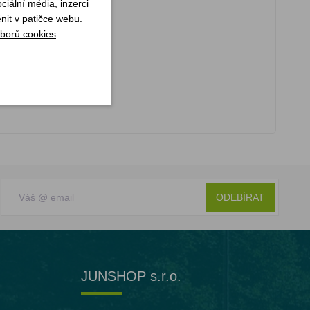
iální média, inzerci
nit v patičce webu.
borů cookies
.
ODEBÍRAT
JUNSHOP s.r.o.