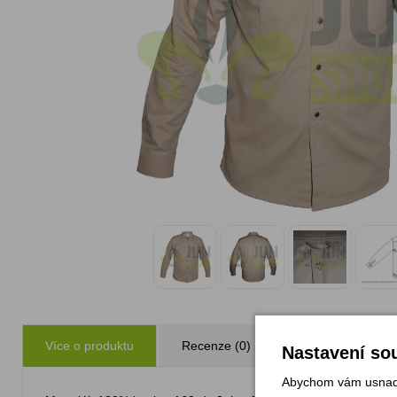
Více o produktu
Recenze (0)
Zeptejte se
Nastavení sou
Abychom vám usnadni