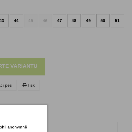
43
44
45
46
47
48
49
50
51
RTE VARIANTU
ací pes
Tisk
mohli anonymně