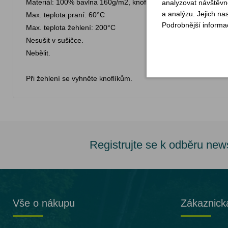
Materiál: 100% bavlna 160g/m2, knoflíky: plast
analyzovat návštěvno
a analýzu. Jejich na
Max. teplota praní: 60°C
Podrobnější informa
Max. teplota žehlení: 200°C
Nesušit v sušičce.
Nebělit.
Při žehlení se vyhněte knoflíkům.
Registrujte se k odběru new
Vše o nákupu
Zákaznick