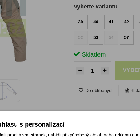
Vyberte variantu
39
40
41
42
52
53
54
57
Skladem
VYBE
Do oblíbených
Hlíd
hlasu s personalizací
li procházení stránek, nabídli přizpůsobený obsah nebo reklamu a 