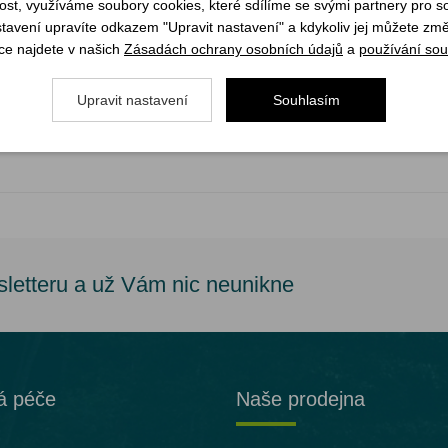
st, využíváme soubory cookies, které sdílíme se svými partnery pro soc
stavení upravíte odkazem "Upravit nastavení" a kdykoliv jej můžete změ
ce najdete v našich
Zásadách ochrany osobních údajů
a
používání sou
Upravit nastavení
Souhlasím
sletteru a už Vám nic neunikne
á péče
Naše prodejna