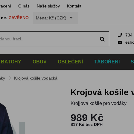
rácení
O nás
Naše služby
Kontakt
,
ne:
ZAVŘENO
Měna: Kč (CZK)
734 
esh
BATOHY
OBUV
OBLEČENÍ
TÁBOŘENÍ
nky
Krojová košile vodácká
Krojová košile
Krojjová košile pro vodáky
989 Kč
817 Kč bez DPH