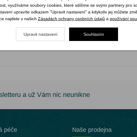
st, využíváme soubory cookies, které sdílíme se svými partnery pro soc
stavení upravíte odkazem "Upravit nastavení" a kdykoliv jej můžete změ
ce najdete v našich
Zásadách ochrany osobních údajů
a
používání sou
Upravit nastavení
Souhlasím
sletteru a už Vám nic neunikne
á péče
Naše prodejna