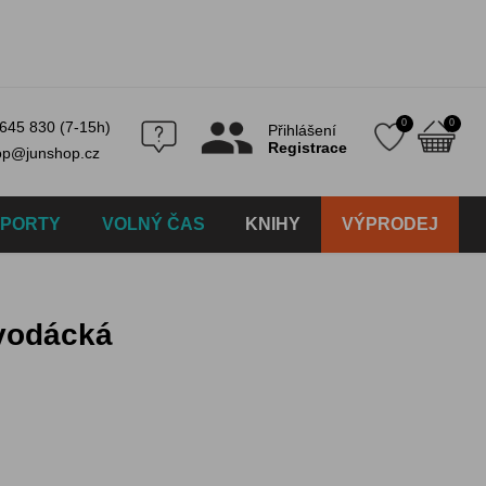
0
0
645 830 (7-15h)
Přihlášení
Registrace
op@junshop.cz
SPORTY
VOLNÝ ČAS
KNIHY
VÝPRODEJ
 vodácká