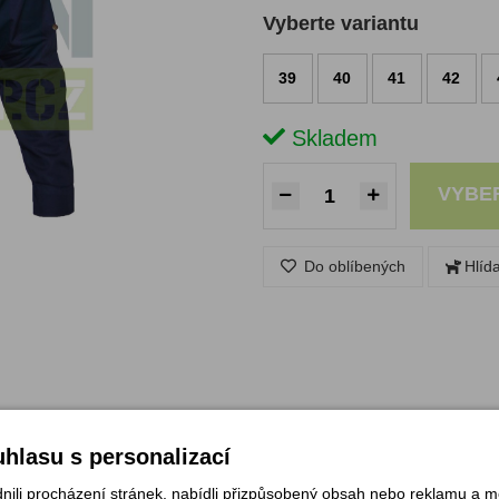
Vyberte variantu
39
40
41
42
Skladem
VYBE
Do oblíbených
Hlíd
hlasu s personalizací
li procházení stránek, nabídli přizpůsobený obsah nebo reklamu a 