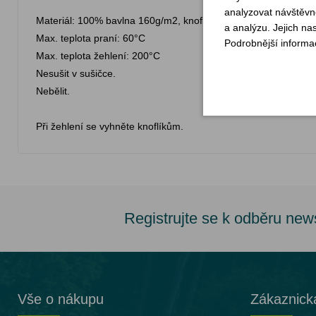
analyzovat návštěvno
Materiál: 100% bavlna 160g/m2, knoflíky: plast
a analýzu. Jejich na
Max. teplota praní: 60°C
Podrobnější informa
Max. teplota žehlení: 200°C
Nesušit v sušičce.
Nebělit.
Při žehlení se vyhněte knoflíkům.
Registrujte se k odběru new
Vše o nákupu
Zákaznick