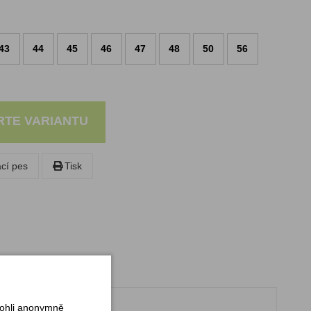
43
44
45
46
47
48
50
56
RTE VARIANTU
ací pes
Tisk
mohli anonymně