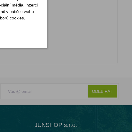
iální média, inzerci
nit v patičce webu.
borů cookies
.
ODEBÍRAT
JUNSHOP s.r.o.