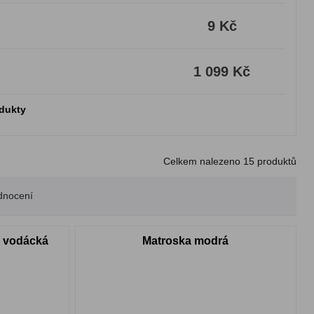
9 Kč
1 099 Kč
odukty
Celkem nalezeno
15
produktů
dnocení
á vodácká
Matroska modrá