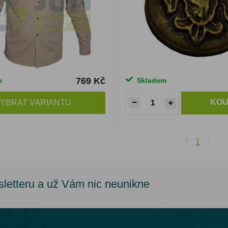
769 Kč
m
Skladem
KOU
YBRAT VARIANTU
1
sletteru a už Vám nic neunikne