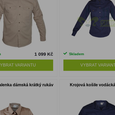
1 099 Kč
m
Skladem
YBRAT VARIANTU
VYBRAT VARIAN
alenka dámská krátký rukáv
Krojová košile vodáck