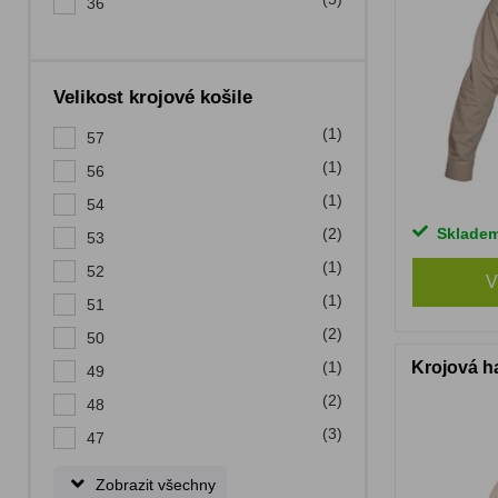
36
Velikost krojové košile
(1)
57
(1)
56
(1)
54
(2)
Sklade
53
(1)
52
V
(1)
51
(2)
50
Krojová h
(1)
49
(2)
48
(3)
47
Zobrazit všechny