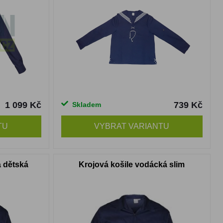
1 099 Kč
739 Kč
Skladem
TU
VYBRAT VARIANTU
á dětská
Krojová košile vodácká slim