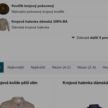
Knoflík krojový pokovený
Náhradní pokovený krojový knoflík
Krojová halenka dámská 100% BA
Dámská krojová halenka
Zobrazit
další 3 pr
é
Nejlevnější
Nejdražší
Název (A-Z)
Název (Z-A)
Ho
jová košile pěší slim
Krojová halenka dámsk