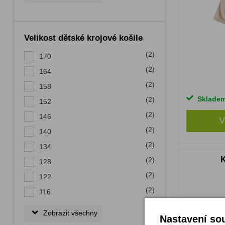
Velikost dětské krojové košile
(2)
170
(2)
164
(2)
158
Sklade
(2)
152
(2)
146
V
(2)
140
(2)
134
K
(2)
128
(2)
122
(2)
116
Zobrazit všechny
Nastavení sou