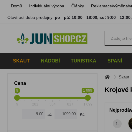
Domů
Individuální výroba
Články
Reklamace/výměna/v
Otevírací doba prodejny:
po - pá: 10:00 - 18:00
,
so: 9:00 - 12:00
SKAUT
NÁDOBÍ
TURISTIKA
SPANÍ
Skaut
Cena
Krojové 
9
1 099
9
282
554
827
1 099
Nejprodáv
až
Kč
1.