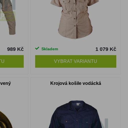
989 Kč
1 079 Kč
Skladem
TU
VYBRAT VARIANTU
ovený
Krojová košile vodácká