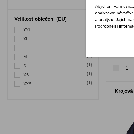
Abychom vám usnadni
analyzovat návštěvno
Velikost oblečení (EU)
a analýzu. Jejich na
Podrobnější informa
(1)
XXL
(1)
XL
(1)
L
Sklade
(1)
M
(1)
S
(1)
XS
(1)
XXS
Krojová