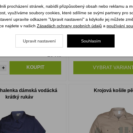
li procházení stránek, nabídli přizpůsobený obsah nebo reklamu a 
st, využíváme soubory cookies, které sdílíme se svými partnery pro soc
stavení upravíte odkazem "Upravit nastavení" a kdykoliv jej můžete změ
ce najdete v našich
Zásadách ochrany osobních údajů
a
používání sou
Upravit nastavení
Souhlasím
16 Kč
m
Skladem
KOUPIT
VYBRAT VARIAN
 halenka dámská vodácká
Krojová košile pě
krátký rukáv