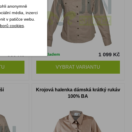
mohli anonymně
iální média, inzerci
nit v patičce webu.
borů cookies
.
959 Kč
1 099 Kč
Skladem
TU
VYBRAT VARIANTU
ší
Krojová halenka dámská krátký rukáv
100% BA