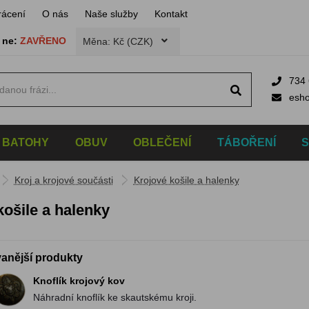
rácení
O nás
Naše služby
Kontakt
,
ne:
ZAVŘENO
Měna: Kč (CZK)
734 
esh
BATOHY
OBUV
OBLEČENÍ
TÁBOŘENÍ
Kroj a krojové součásti
Krojové košile a halenky
košile a halenky
anější produkty
Knoflík krojový kov
Náhradní knoflík ke skautskému kroji.