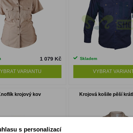
1 079 Kč
m
Skladem
YBRAT VARIANTU
VYBRAT VARIAN
noflík krojový kov
Krojová košile pěší krá
hlasu s personalizací