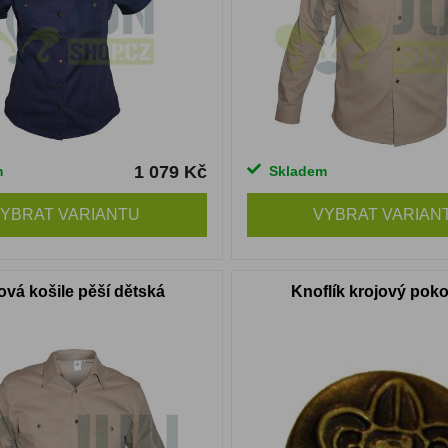
1 079 Kč
m
Skladem
YBRAT VARIANTU
VYBRAT VARIAN
ová košile pěší dětská
Knoflík krojový pok