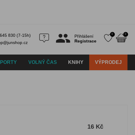
0
0
645 830 (7-15h)
Přihlášení
Registrace
op@junshop.cz
SPORTY
VOLNÝ ČAS
KNIHY
VÝPRODEJ
16 Kč