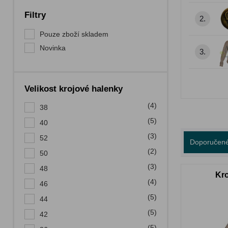
Filtry
2.
Pouze zboží skladem
Novinka
3.
Velikost krojové halenky
(4)
38
(5)
40
(3)
52
Doporučen
(2)
50
(3)
48
Kro
(4)
46
(5)
44
(5)
42
(5)