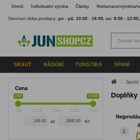
Domů
Individuální výroba
Články
Reklamace/výměna/v
Otevírací doba prodejny:
po - pá: 10:00 - 18:00
,
so: 9:00 - 12:00
SKAUT
NÁDOBÍ
TURISTIKA
SPANÍ
Sporty
Cena
Doplňky
249
3 690
249
1 109
1 969
2 830
3 690
Nejprodáv
až
Kč
1.