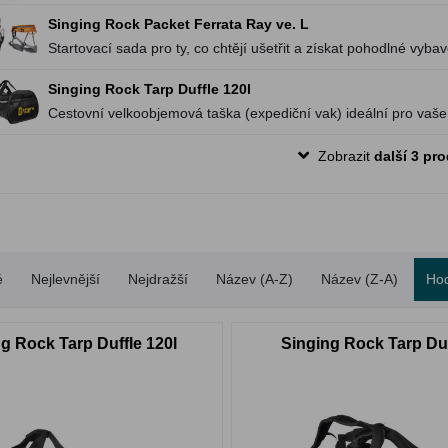
Singing Rock Packet Ferrata Ray ve. L
Startovací sada pro ty, co chtějí ušetřit a získat pohodlné vybav
Singing Rock Tarp Duffle 120l
Cestovní velkoobjemová taška (expediční vak) ideální pro vaše
Zobrazit
další 3 pr
é
Nejlevnější
Nejdražší
Název (A-Z)
Název (Z-A)
Ho
g Rock Tarp Duffle 120l
Singing Rock Tarp Duf