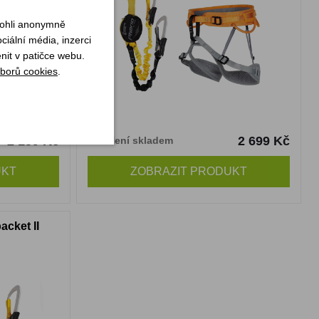
mohli anonymně
iální média, inzerci
nit v patičce webu.
borů cookies
.
2 159 Kč
2 699 Kč
Není skladem
UKT
ZOBRAZIT PRODUKT
acket II