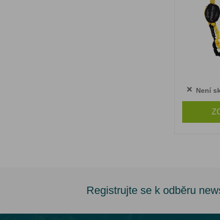
Není s
Z
Registrujte se k odběru new