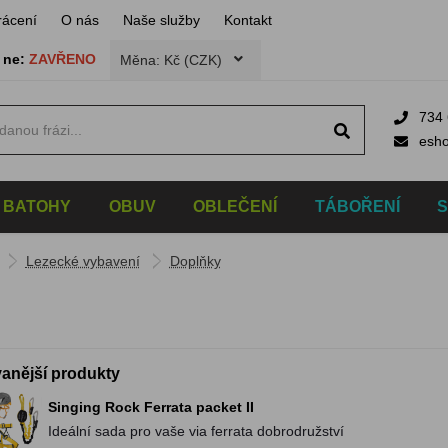
rácení
O nás
Naše služby
Kontakt
,
ne:
ZAVŘENO
Měna: Kč (CZK)
734 
esh
BATOHY
OBUV
OBLEČENÍ
TÁBOŘENÍ
Lezecké vybavení
Doplňky
anější produkty
Singing Rock Ferrata packet II
Ideální sada pro vaše via ferrata dobrodružství