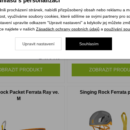
hlasu s personalizací
li procházení stránek, nabídli přizpůsobený obsah nebo reklamu a 
st, využíváme soubory cookies, které sdílíme se svými partnery pro soc
stavení upravíte odkazem "Upravit nastavení" a kdykoliv jej můžete změ
ce najdete v našich
Zásadách ochrany osobních údajů
a
používání sou
Upravit nastavení
Souhlasím
2 479 Kč
kladem
Není skladem
OBRAZIT PRODUKT
ZOBRAZIT PROD
ock Packet Ferrata Ray ve.
Singing Rock Ferrata p
M