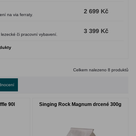
2 699 Kč
ení na via ferraty.
3 399 Kč
 lezecké či pracovní vybavení.
odukty
Celkem nalezeno
8
produktů
dnocení
fle 90l
Singing Rock Magnum drcené 300g