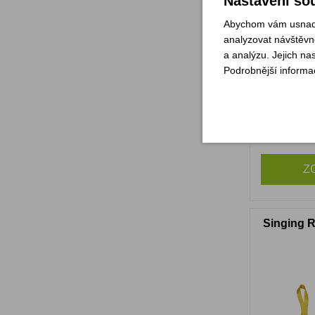
Nastavení sou
Abychom vám usnadni
analyzovat návštěvno
a analýzu. Jejich na
Podrobnější informa
Není s
Z
Singing R