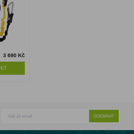
3 690 Kč
UKT
ODEBÍRAT