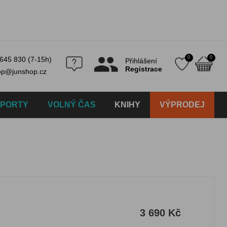
0
0
645 830 (7-15h)
Přihlášení
Registrace
op@junshop.cz
SPORTY
VOLNÝ ČAS
KNIHY
VÝPRODEJ
3 690 Kč