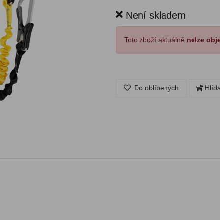
Není skladem
Toto zboží aktuálně
nelze obj
Do oblíbených
Hlíd