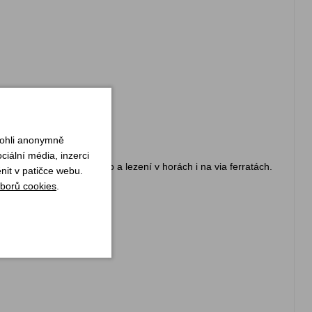
mohli anonymně
iální média, inzerci
í, tradiční lezení, pohyb a lezení v horách i na via ferratách.
nit v patičce webu.
borů cookies
.