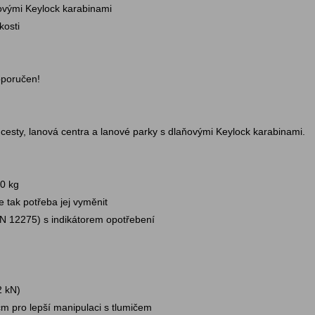
ovými Keylock karabinami
kosti
doporučen!
cesty, lanová centra a lanové parky s dlaňovými Keylock karabinami.
20 kg
je tak potřeba jej vyměnit
EN 12275) s indikátorem opotřebení
2 kN)
cm pro lepší manipulaci s tlumičem