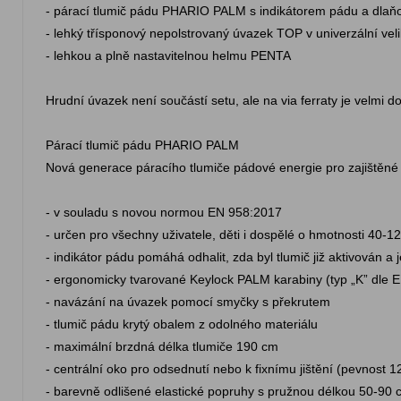
- párací tlumič pádu PHARIO PALM s indikátorem pádu a dlaň
- lehký třísponový nepolstrovaný úvazek TOP v univerzální veli
- lehkou a plně nastavitelnou helmu PENTA
Hrudní úvazek není součástí setu, ale na via ferraty je velmi 
Párací tlumič pádu PHARIO PALM
Nová generace páracího tlumiče pádové energie pro zajištěné 
- v souladu s novou normou EN 958:2017
- určen pro všechny uživatele, děti i dospělé o hmotnosti 40-1
- indikátor pádu pomáhá odhalit, zda byl tlumič již aktivován a 
- ergonomicky tvarované Keylock PALM karabiny (typ „K” dle 
- navázání na úvazek pomocí smyčky s překrutem
- tlumič pádu krytý obalem z odolného materiálu
- maximální brzdná délka tlumiče 190 cm
- centrální oko pro odsednutí nebo k fixnímu jištění (pevnost 1
- barevně odlišené elastické popruhy s pružnou délkou 50-90 