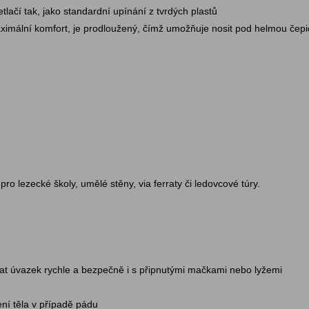
lačí tak, jako standardní upínání z tvrdých plastů
imální komfort, je prodloužený, čímž umožňuje nosit pod helmou čepi
 lezecké školy, umělé stěny, via ferraty či ledovcové túry.
at úvazek rychle a bezpečně i s připnutými mačkami nebo lyžemi
ní těla v případě pádu