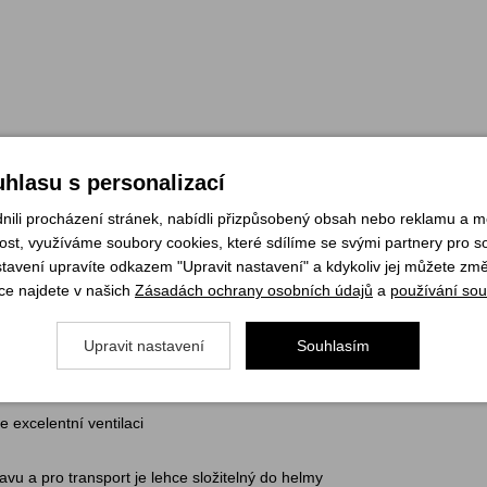
hlasu s personalizací
li procházení stránek, nabídli přizpůsobený obsah nebo reklamu a 
st, využíváme soubory cookies, které sdílíme se svými partnery pro soc
. Pro svou pohodlnost a lehkou konstrukci je ideální pro sportovní lezen
stavení upravíte odkazem "Upravit nastavení" a kdykoliv jej můžete změ
ce najdete v našich
Zásadách ochrany osobních údajů
a
používání sou
y, a přesto si zachovává tenký profil
S pěna pohlcuje sílu nárazu
Upravit nastavení
Souhlasím
hanickým poškozením
 excelentní ventilaci
avu a pro transport je lehce složitelný do helmy