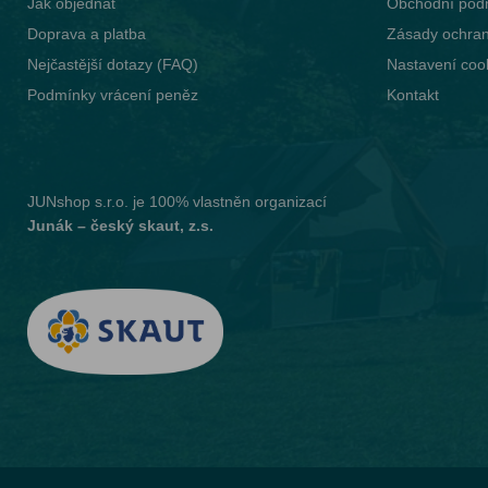
Jak objednat
Obchodní pod
Doprava a platba
Zásady ochran
Nejčastější dotazy (FAQ)
Nastavení coo
Podmínky vrácení peněz
Kontakt
JUNshop s.r.o.
je 100% vlastněn organizací
Junák – český skaut, z.s.