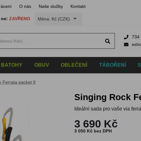
rácení
O nás
Naše služby
Kontakt
,
ne:
ZAVŘENO
Měna: Kč (CZK)
734 
esh
BATOHY
OBUV
OBLEČENÍ
TÁBOŘENÍ
 Ferrata packet II
Singing Rock F
Ideální sada pro vaše via ferr
3 690 Kč
3 050 Kč bez DPH