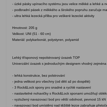
- úzké pásky upínacího systému jsou velice měkké a lehké a net
- podbradní pásek z měkkého a širokého popruhu zaručuje max
- ultra lehká lezecká přilba pro veškeré lezecké aktivity
Hmotnost: 205 g
Velikost: UNI (51 - 60 cm)
Materiál: polykarbonát, polystyren, polyamid
Lehký třísponový nepolstrovaný úvazek TOP
Univerzální úvazek s jednoduchým designem vhodný zejména pro
- lehká konstrukce, bez polstrování
- jedna velikost pro všechny (od dětí až po dospělé)
- 3 Rock&Lock spony pro snadné a rychlé nastavení
- nastavitelné nohavičky s Rock&Lock sponami umožňují oblék
- vyztužený navazovací bod pro větší odolnost, pevnost 15 kN
- navazovací bod umístěný nad těžiště lezce zabraňuje přetoče