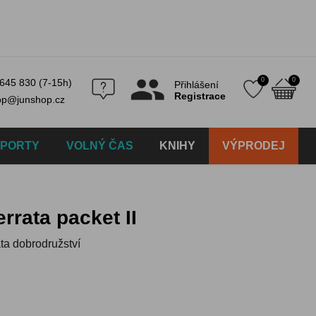
0
0
645 830 (7-15h)
Přihlášení
Registrace
op@junshop.cz
SPORTY
VOLNÝ ČAS
KNIHY
VÝPRODEJ
errata packet II
ata dobrodružství