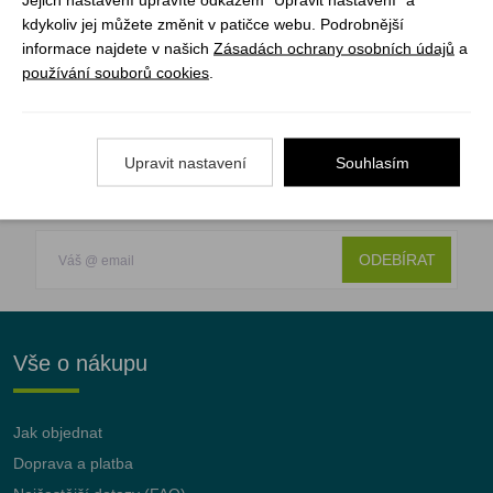
kdykoliv jej můžete změnit v patičce webu. Podrobnější
Barva: černá/žlutá
informace najdete v našich
Zásadách ochrany osobních údajů
a
Hmotnost: 595 g (včetně karabin a obrtlíku)
používání souborů cookies
.
Upravit nastavení
Souhlasím
Registrujte se k odběru newsletteru a už Vám
nic neunikne
ODEBÍRAT
Vše o nákupu
Jak objednat
Doprava a platba