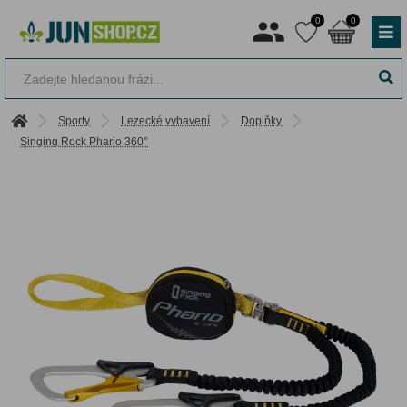
0
0
Sporty
Lezecké vybavení
Doplňky
Singing Rock Phario 360°