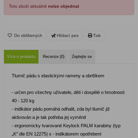
Toto zboží aktuálně
nelze objednat
Do oblíbených
Hlídací pes
Tisk
Více o produktu
Recenze (0)
Zeptejte se
Tlumič pádu s elastickými rameny a obrtlíkem
- určen pro všechny uživatele, děti i dospělé o hmotnosti
40 - 120 kg
- indikátor pádu pomáhá odhalit, zda byl tlumič již
aktivován a je tak potřeba jej vyměnit
- ergonomicky tvarované Keylock PALM karabiny (typ
„K” dle EN 12275) s - indikátorem opotřebení