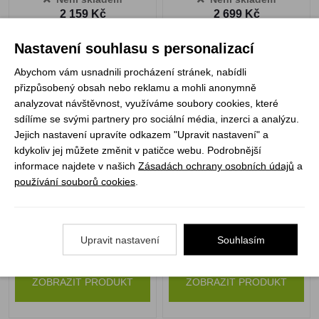
2 159 Kč
2 699 Kč
ZOBRAZIT PRODUKT
ZOBRAZIT PRODUKT
Nastavení souhlasu s personalizací
Abychom vám usnadnili procházení stránek, nabídli
přizpůsobený obsah nebo reklamu a mohli anonymně
Singing Rock Packet
Singing Rock Ferrata
analyzovat návštěvnost, využíváme soubory cookies, které
Ferrata Ray ve. M
packet II
sdílíme se svými partnery pro sociální média, inzerci a analýzu.
Jejich nastavení upravíte odkazem "Upravit nastavení" a
kdykoliv jej můžete změnit v patičce webu. Podrobnější
informace najdete v našich
Zásadách ochrany osobních údajů
a
používání souborů cookies
.
Upravit nastavení
Souhlasím
Není skladem
Není skladem
2 699 Kč
3 690 Kč
ZOBRAZIT PRODUKT
ZOBRAZIT PRODUKT