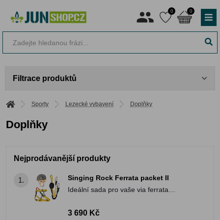
0
0
Filtrace produktů
Sporty
Lezecké vybavení
Doplňky
Doplňky
Nejprodávanější produkty
Singing Rock Ferrata packet II
1.
Ideální sada pro vaše via ferrata
dobrodružství
3 690 Kč