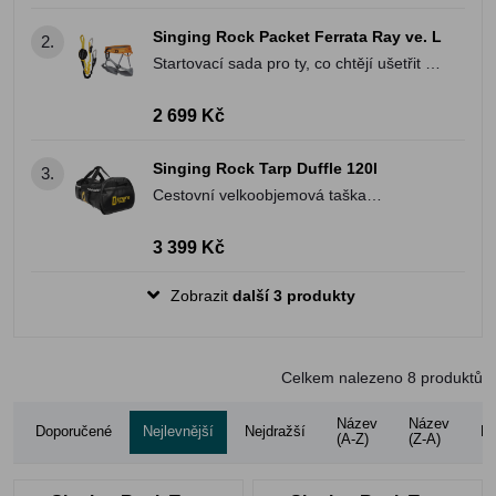
Singing Rock Packet Ferrata Ray ve. L
2.
Startovací sada pro ty, co chtějí ušetřit a
získat pohodlné vybavení na via ferraty.
2 699 Kč
Singing Rock Tarp Duffle 120l
3.
Cestovní velkoobjemová taška
(expediční vak) ideální pro vaše lezecké
či pracovní vybavení.
3 399 Kč
Zobrazit
další 3 produkty
Celkem nalezeno
8
produktů
Název
Název
Doporučené
Nejlevnější
Nejdražší
Ho
(A-Z)
(Z-A)