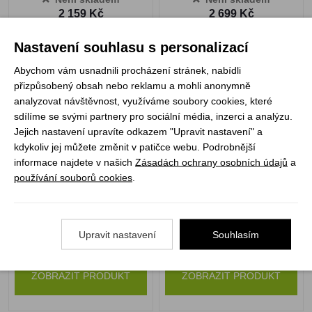
2 159 Kč
2 699 Kč
ZOBRAZIT PRODUKT
ZOBRAZIT PRODUKT
Nastavení souhlasu s personalizací
Abychom vám usnadnili procházení stránek, nabídli
přizpůsobený obsah nebo reklamu a mohli anonymně
Singing Rock Packet
Singing Rock Ferrata
analyzovat návštěvnost, využíváme soubory cookies, které
Ferrata Ray ve. M
packet II
sdílíme se svými partnery pro sociální média, inzerci a analýzu.
Jejich nastavení upravíte odkazem "Upravit nastavení" a
kdykoliv jej můžete změnit v patičce webu. Podrobnější
informace najdete v našich
Zásadách ochrany osobních údajů
a
používání souborů cookies
.
Upravit nastavení
Souhlasím
Není skladem
Není skladem
2 699 Kč
3 690 Kč
ZOBRAZIT PRODUKT
ZOBRAZIT PRODUKT