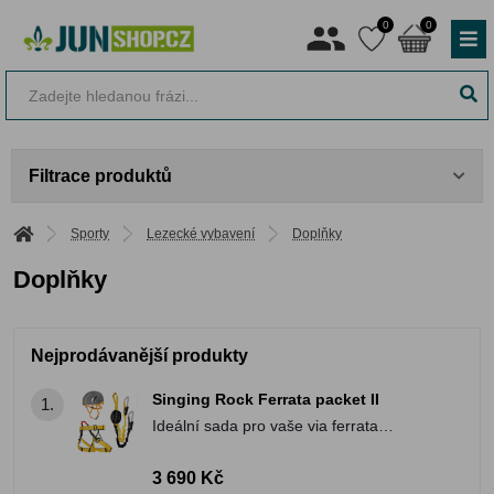
0
0
Filtrace produktů
Sporty
Lezecké vybavení
Doplňky
Doplňky
Nejprodávanější produkty
Singing Rock Ferrata packet II
1.
Ideální sada pro vaše via ferrata
dobrodružství
3 690 Kč