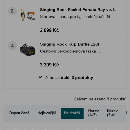
Singing Rock Packet Ferrata Ray ve. L
2.
Startovací sada pro ty, co chtějí ušetřit a
získat pohodlné vybavení na via ferraty.
2 699 Kč
Singing Rock Tarp Duffle 120l
3.
Cestovní velkoobjemová taška
(expediční vak) ideální pro vaše lezecké
či pracovní vybavení.
3 399 Kč
Zobrazit
další 3 produkty
Celkem nalezeno
8
produktů
Název
Název
Doporučené
Nejlevnější
Nejdražší
Ho
(A-Z)
(Z-A)