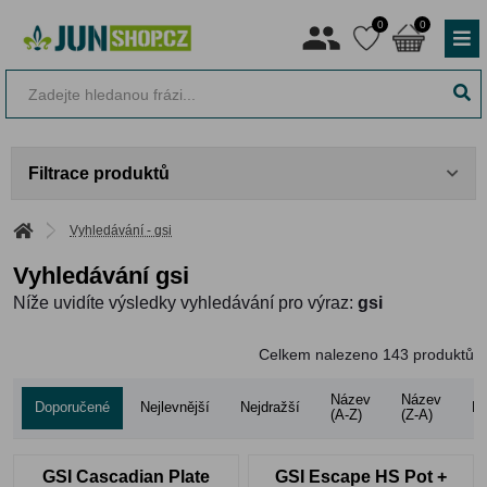
0
0
Filtrace produktů
Vyhledávání - gsi
Vyhledávání gsi
Níže uvidíte výsledky vyhledávání pro výraz:
gsi
Celkem nalezeno
143
produktů
Název
Název
Doporučené
Nejlevnější
Nejdražší
Ho
(A-Z)
(Z-A)
GSI Cascadian Plate
GSI Escape HS Pot +