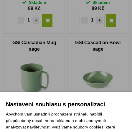
Skladem
Skladem
89 Kč
89 Kč
GSI Cascadian Mug
GSI Cascadian Bowl
sage
sage
Skladem
Skladem
Nastavení souhlasu s personalizací
99 Kč
89 Kč
Abychom vám usnadnili procházení stránek, nabídli
přizpůsobený obsah nebo reklamu a mohli anonymně
analyzovat návštěvnost, využíváme soubory cookies, které