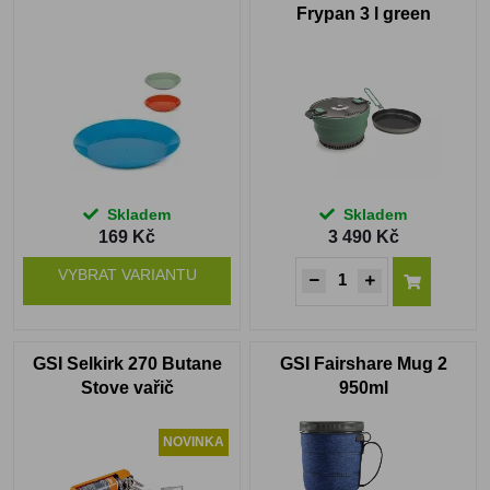
Frypan 3 l green
Skladem
Skladem
169 Kč
3 490 Kč
VYBRAT VARIANTU
GSI Selkirk 270 Butane
GSI Fairshare Mug 2
Stove vařič
950ml
NOVINKA