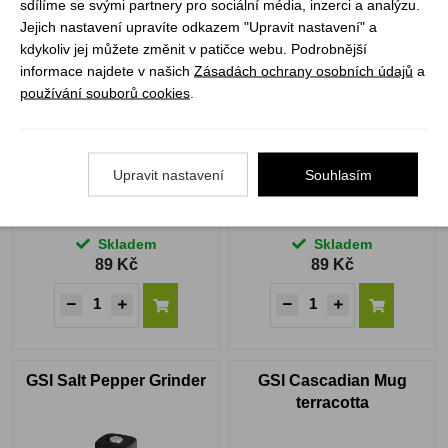
sdílíme se svými partnery pro sociální média, inzerci a analýzu.
Jejich nastavení upravíte odkazem "Upravit nastavení" a
GSI Cascadian Cup
GSI Cascadian Bowl
kdykoliv jej můžete změnit v patičce webu. Podrobnější
alpine lake
terracotta
informace najdete v našich
Zásadách ochrany osobních údajů
a
používání souborů cookies
.
Upravit nastavení
Souhlasím
Skladem
Skladem
89 Kč
89 Kč
GSI Salt Pepper Grinder
GSI Cascadian Mug
terracotta