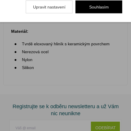
Minimální výška: 6,4 cm
Upravit nastavení
Souhlasím
Materiál:
Tvrdě eloxovaný hliník s keramickým povrchem
Nerezová ocel
Nylon
Silikon
Registrujte se k odběru newsletteru a už Vám
nic neunikne
ODEBÍRAT