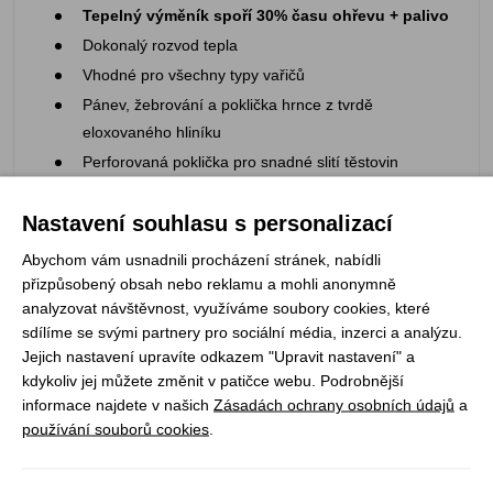
Tepelný výměník spoří 30% času ohřevu + palivo
Dokonalý rozvod tepla
Vhodné pro všechny typy vařičů
Pánev, žebrování a poklička hrnce z tvrdě
eloxovaného hliníku
Perforovaná poklička pro snadné slití těstovin
Silikonové ochranné polštářky na uchách
Nastavení souhlasu s personalizací
Ucha slouží i jako zámek pro pokličku
Zajišťovací držadlo pánvičky s silikonovou ochranou
Abychom vám usnadnili procházení stránek, nabídli
Transportní obal součástí sady
přizpůsobený obsah nebo reklamu a mohli anonymně
analyzovat návštěvnost, využíváme soubory cookies, které
sdílíme se svými partnery pro sociální média, inzerci a analýzu.
Jejich nastavení upravíte odkazem "Upravit nastavení" a
Parametry:
kdykoliv jej můžete změnit v patičce webu. Podrobnější
informace najdete v našich
Zásadách ochrany osobních údajů
a
Záruční doba: 2 roky
používání souborů cookies
.
Hmotnost: 834 g
Rozměry: 262 × 229 × 64 mm