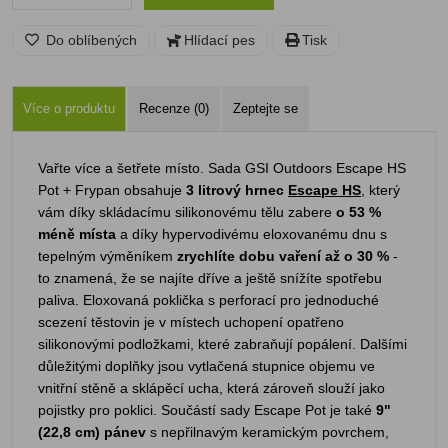
Do oblíbených
Hlídací pes
Tisk
Více o produktu
Recenze (0)
Zeptejte se
Vařte více a šetřete místo. Sada GSI Outdoors Escape HS
Pot + Frypan obsahuje
3 litrový hrnec
Escape HS
, který
vám díky skládacímu silikonovému tělu zabere
o 53 %
méně místa
a díky hypervodivému eloxovanému dnu s
tepelným výměníkem
zrychlíte dobu vaření až o 30 %
-
to znamená, že se najíte dříve a ještě snížíte spotřebu
paliva. Eloxovaná poklička s perforací pro jednoduché
scezení těstovin je v místech uchopení opatřeno
silikonovými podložkami, které zabraňují popálení. Dalšími
důležitými doplňky jsou vytlačená stupnice objemu ve
vnitřní stěně a sklápěcí ucha, která zároveň slouží jako
pojistky pro poklici. Součástí sady Escape Pot je také
9"
(22,8 cm) pánev
s nepřilnavým keramickým povrchem,