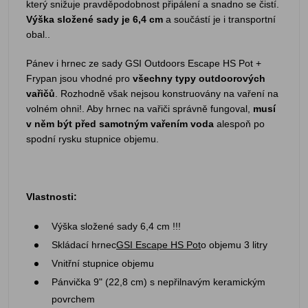
který snižuje pravděpodobnost připálení a snadno se čistí.
Výška složené sady je 6,4 cm
a součástí je i transportní
obal..
Pánev i hrnec ze sady GSI Outdoors Escape HS Pot +
Frypan jsou vhodné pro
všechny typy outdoorových
vařičů
. Rozhodně však nejsou konstruovány na vaření na
volném ohni!. Aby hrnec na vařiči správně fungoval,
musí
v něm být před samotným vařením voda
alespoň po
spodní rysku stupnice objemu.
Vlastnosti:
Výška složené sady 6,4 cm !!!
Skládací hrnec
GSI Escape HS Pot
o objemu 3 litry
Vnitřní stupnice objemu
Pánvička 9" (22,8 cm) s nepřilnavým keramickým
povrchem