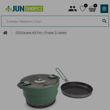
0
0
GSI Escape HS Pot + Frypan 3 l green