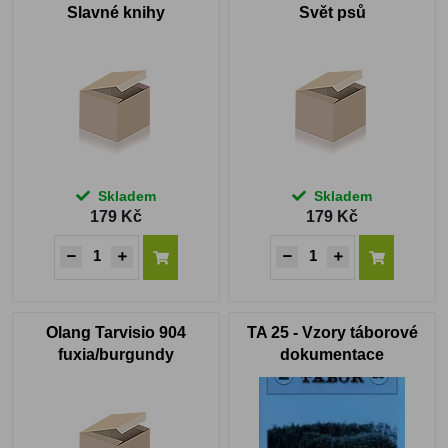
Slavné knihy
Svět psů
Skladem
Skladem
179 Kč
179 Kč
Olang Tarvisio 904
TA 25 - Vzory táborové
fuxia/burgundy
dokumentace