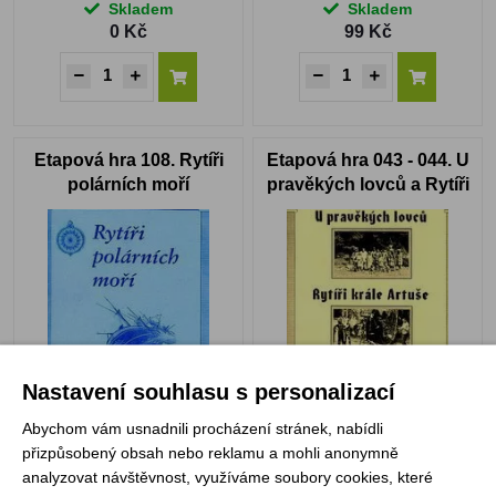
Skladem
Skladem
0 Kč
99 Kč
Etapová hra 108. Rytíři
Etapová hra 043 - 044. U
polárních moří
pravěkých lovců a Rytíři
krále Artuše
Skladem
Skladem
Nastavení souhlasu s personalizací
99 Kč
99 Kč
Abychom vám usnadnili procházení stránek, nabídli
přizpůsobený obsah nebo reklamu a mohli anonymně
analyzovat návštěvnost, využíváme soubory cookies, které