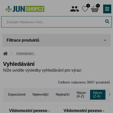
0
0
Filtrace produktů
Vyhledávání -
Vyhledávání
Níže uvidíte výsledky vyhledávání pro výraz:
Celkem nalezeno
3697
produktů
Název
Název
Doporučené
Nejlevnější
Nejdražší
Ho
(A-Z)
(Z-A)
Vědomostní pexeso -
Vědomostní pexeso -