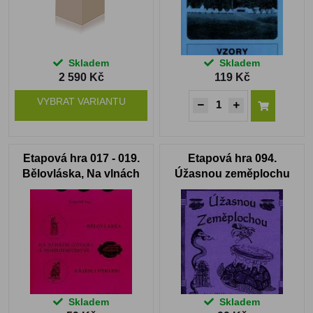
Skladem
Skladem
2 590 Kč
119 Kč
VYBRAT VARIANTU
Etapová hra 017 - 019.
Etapová hra 094.
Bělovláska, Na vlnách
Úžasnou zeměplochu
odvahy a dobrodružství,
Rájem i peklem
Skladem
Skladem