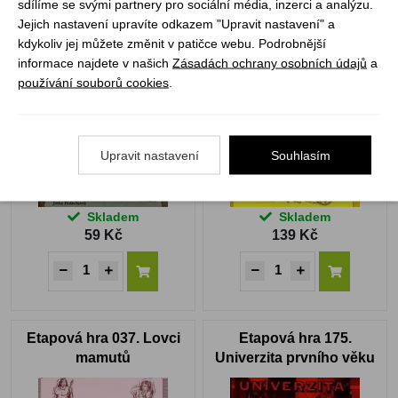
sdílíme se svými partnery pro sociální média, inzerci a analýzu.
Jejich nastavení upravíte odkazem "Upravit nastavení" a
Etapová hra 097.
Etapová hra 004.
kdykoliv jej můžete změnit v patičce webu. Podrobnější
Historie koněspřežky
Přemyslovci
informace najdete v našich
Zásadách ochrany osobních údajů
a
používání souborů cookies
.
Upravit nastavení
Souhlasím
Skladem
Skladem
59 Kč
139 Kč
Etapová hra 037. Lovci
Etapová hra 175.
mamutů
Univerzita prvního věku