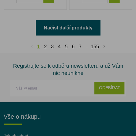
Načíst další produkty
1
2
3
4
5
6
7
...
155
Registrujte se k odběru newsletteru a už Vám
nic neunikne
ODEBÍRAT
Vše o nákupu
Jak objednat