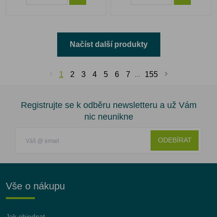
Načíst další produkty
1
2
3
4
5
6
7
...
155
Registrujte se k odběru newsletteru a už Vám
nic neunikne
ODEBÍRAT
Vše o nákupu
Jak objednat