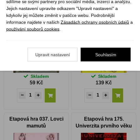
sdílíme se svými partnery pro sociální média, inzerci a analýzu.
Jejich nastavení upravíte odkazem "Upravit nastavení" a
Etapová hra 097.
Etapová hra 004.
kdykoliv jej můžete změnit v patičce webu. Podrobnější
Historie koněspřežky
Přemyslovci
informace najdete v našich
Zásadách ochrany osobních údajů
a
používání souborů cookies
.
Upravit nastavení
Souhlasím
Skladem
Skladem
59 Kč
139 Kč
Etapová hra 037. Lovci
Etapová hra 175.
mamutů
Univerzita prvního věku