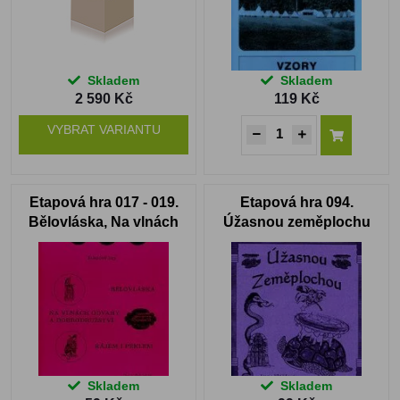
Skladem
Skladem
2 590 Kč
119 Kč
VYBRAT VARIANTU
Etapová hra 017 - 019.
Etapová hra 094.
Bělovláska, Na vlnách
Úžasnou zeměplochu
odvahy a dobrodružství,
Rájem i peklem
Skladem
Skladem