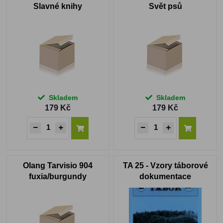
Slavné knihy
Svět psů
Skladem
Skladem
179 Kč
179 Kč
Olang Tarvisio 904
TA 25 - Vzory táborové
fuxia/burgundy
dokumentace