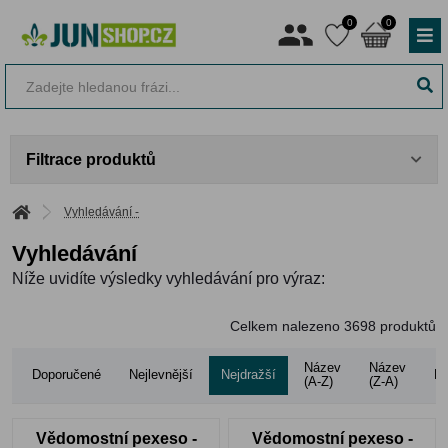
0
0
Filtrace produktů
Vyhledávání -
Vyhledávání
Níže uvidíte výsledky vyhledávání pro výraz:
Celkem nalezeno
3698
produktů
Název
Název
Doporučené
Nejlevnější
Nejdražší
Ho
(A-Z)
(Z-A)
Vědomostní pexeso -
Vědomostní pexeso -