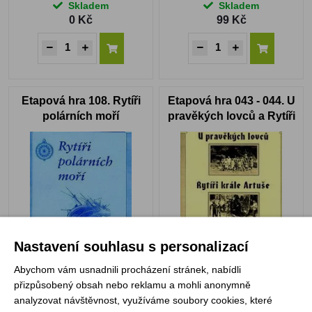
Skladem
Skladem
0 Kč
99 Kč
Etapová hra 108. Rytíři
Etapová hra 043 - 044. U
polárních moří
pravěkých lovců a Rytíři
krále Artuše
Skladem
Skladem
Nastavení souhlasu s personalizací
99 Kč
99 Kč
Abychom vám usnadnili procházení stránek, nabídli
přizpůsobený obsah nebo reklamu a mohli anonymně
analyzovat návštěvnost, využíváme soubory cookies, které