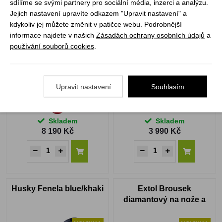
sdílíme se svými partnery pro sociální média, inzerci a analýzu.
Jejich nastavení upravíte odkazem "Upravit nastavení" a
Warmpeace Viking 900
Husky Fleury
kdykoliv jej můžete změnit v patičce webu. Podrobnější
195 R red/grey/black
blue/turquoise
informace najdete v našich
Zásadách ochrany osobních údajů
a
používání souborů cookies
.
NOVINKA
Upravit nastavení
Souhlasím
Skladem
Skladem
8 190 Kč
3 990 Kč
Husky Fenela blue/khaki
Extol Brousek
diamantový na nože a
nůžky P400/P1000