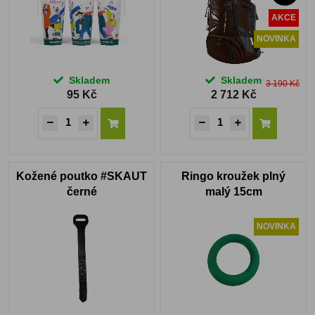
AKCE
NOVINKA
Skladem
Skladem
3 190 Kč
95 Kč
2 712 Kč
Kožené poutko #SKAUT
Ringo kroužek plný
černé
malý 15cm
NOVINKA