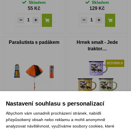
Skladem
Skladem
55 Kč
129 Kč
Parašutista s padákem
Hrnek smalt - Jede
traktor....
NOVINKA
Skladem
Skladem
Nastavení souhlasu s personalizací
50 Kč
259 Kč
Abychom vám usnadnili procházení stránek, nabídli
VYBRAT VARIANTU
přizpůsobený obsah nebo reklamu a mohli anonymně
analyzovat návštěvnost, využíváme soubory cookies, které