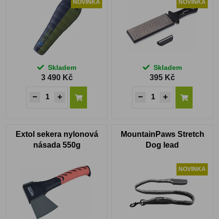
NOVINKA
NOVINKA
Skladem
Skladem
3 490 Kč
395 Kč
Extol sekera nylonová
MountainPaws Stretch
násada 550g
Dog lead
NOVINKA