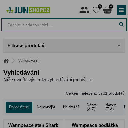
0
0
Filtrace produktů
Vyhledávání -
Vyhledávání
Níže uvidíte výsledky vyhledávání pro výraz:
Celkem nalezeno
3701
produktů
Název
Název
Doporučené
Nejlevnější
Nejdražší
Ho
(A-Z)
(Z-A)
Warmpeace stan Shark
Warmpeace podlážka