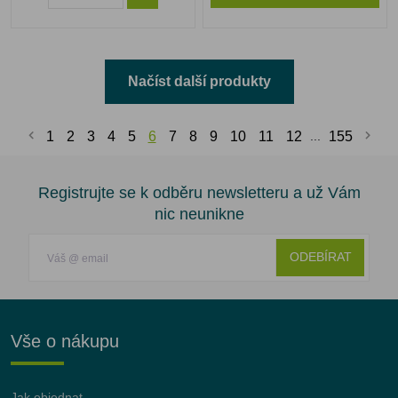
Načíst další produkty
1
2
3
4
5
6
7
8
9
10
11
12
...
155
Registrujte se k odběru newsletteru a už Vám
nic neunikne
ODEBÍRAT
Vše o nákupu
Jak objednat