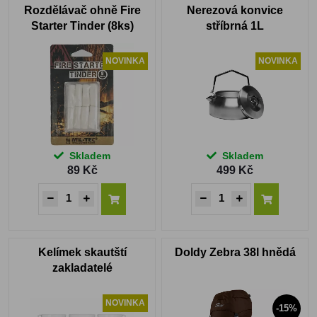
Rozdělávač ohně Fire
Nerezová konvice
Starter Tinder (8ks)
stříbrná 1L
NOVINKA
NOVINKA
Skladem
Skladem
89 Kč
499 Kč
Kelímek skautští
Doldy Zebra 38l hnědá
zakladatelé
NOVINKA
-15%