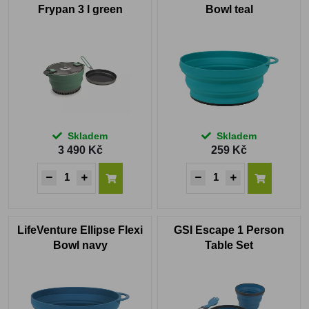
Frypan 3 l green
Bowl teal
Skladem
Skladem
3 490 Kč
259 Kč
LifeVenture Ellipse Flexi
GSI Escape 1 Person
Bowl navy
Table Set