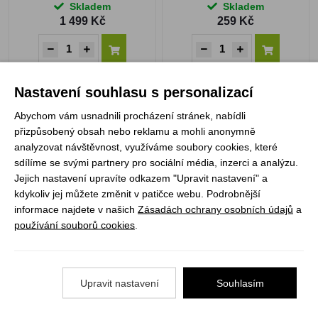
Skladem
Skladem
1 499 Kč
259 Kč
Nastavení souhlasu s personalizací
Opinel N°06 škrabka
LifeVenture Ellipse Flexi
Abychom vám usnadnili procházení stránek, nabídli
zavírací
Mug
přizpůsobený obsah nebo reklamu a mohli anonymně
analyzovat návštěvnost, využíváme soubory cookies, které
NOVINKA
sdílíme se svými partnery pro sociální média, inzerci a analýzu.
Jejich nastavení upravíte odkazem "Upravit nastavení" a
kdykoliv jej můžete změnit v patičce webu. Podrobnější
informace najdete v našich
Zásadách ochrany osobních údajů
a
používání souborů cookies
.
Není skladem
Není skladem
329 Kč
159 Kč
Upravit nastavení
Souhlasím
ZOBRAZIT PRODUKT
ZOBRAZIT PRODUKT