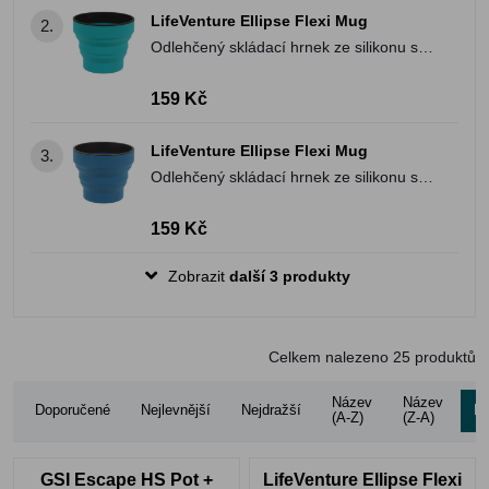
LifeVenture Ellipse Flexi Mug
2.
Odlehčený skládací hrnek ze silikonu s
pevným dnem, pro použití v teplotách od
-40°C do 230°C
159 Kč
LifeVenture Ellipse Flexi Mug
3.
Odlehčený skládací hrnek ze silikonu s
pevným dnem, pro použití v teplotách od
-40°C do 230°C
159 Kč
Zobrazit
další 3 produkty
Celkem nalezeno
25
produktů
Název
Název
Doporučené
Nejlevnější
Nejdražší
Ho
(A-Z)
(Z-A)
GSI Escape HS Pot +
LifeVenture Ellipse Flexi