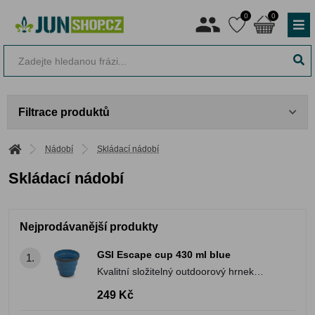
0
0
Filtrace produktů
Nádobí
Skládací nádobí
Skládací nádobí
Nejprodávanější produkty
GSI Escape cup 430 ml blue
1.
Kvalitní složitelný outdoorový hrnek
přímo určený na dlouhé výlety
249 Kč