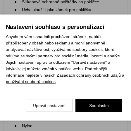
Silikonové ochranné polštářky na pokličce
Ucha slouží i jako zámek pro pokličku
Transportní obal součástí sady
Nastavení souhlasu s personalizací
Abychom vám usnadnili procházení stránek, nabídli
přizpůsobený obsah nebo reklamu a mohli anonymně
Parametry:
analyzovat návštěvnost, využíváme soubory cookies, které
sdílíme se svými partnery pro sociální média, inzerci a analýzu.
Záruční doba: 2 roky
Jejich nastavení upravíte odkazem "Upravit nastavení" a
Hmotnost: 512 g
kdykoliv jej můžete změnit v patičce webu. Podrobnější
Rozměry: 253x222x54 mm
informace najdete v našich
Zásadách ochrany osobních údajů
a
Minimální výška: 5,4 cm
používání souborů cookies
.
Materiál:
Upravit nastavení
Souhlasím
Tvrdě eloxovaný hliník
Nylon