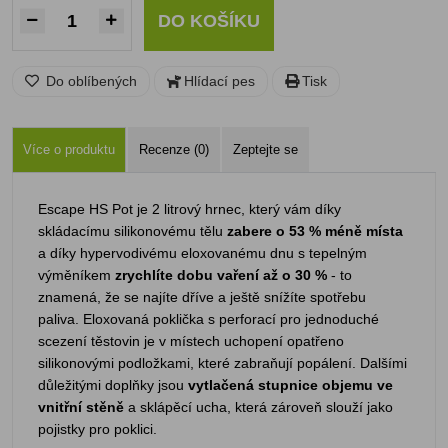
DO KOŠÍKU
Do oblíbených
Hlídací pes
Tisk
Více o produktu
Recenze (0)
Zeptejte se
Escape HS Pot je 2 litrový hrnec, který vám díky
skládacímu silikonovému tělu
zabere o 53 % méně místa
a díky hypervodivému eloxovanému dnu s tepelným
výměníkem
zrychlíte dobu vaření až o 30 %
- to
znamená, že se najíte dříve a ještě snížíte spotřebu
paliva. Eloxovaná poklička s perforací pro jednoduché
scezení těstovin je v místech uchopení opatřeno
silikonovými podložkami, které zabraňují popálení. Dalšími
důležitými doplňky jsou
vytlačená stupnice objemu ve
vnitřní stěně
a sklápěcí ucha, která zároveň slouží jako
pojistky pro poklici.