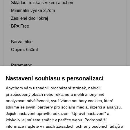
Skládací miska s víkem a uchem
Minimální výška 2,7cm
Zesílené dno i okraj
BPA Free
Barva: blue
Objem: 650ml
Parametry:
Hmotnost: 158g
Nastavení souhlasu s personalizací
Rozměry: 180x155x27mm
Abychom vám usnadnili procházení stránek, nabídli
Materiál:
přizpůsobený obsah nebo reklamu a mohli anonymně
Silikon
analyzovat návštěvnost, využíváme soubory cookies, které
Nylon
sdílíme se svými partnery pro sociální média, inzerci a analýzu.
Polypropylen
Jejich nastavení upravíte odkazem "Upravit nastavení" a
kdykoliv jej můžete změnit v patičce webu. Podrobnější
informace najdete v našich
Zásadách ochrany osobních údajů
a