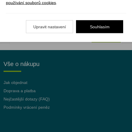
používání souborů cookies
.
Registrujte se k odběru newsletteru a už Vám
nic neunikne
Upravit nastavení
Souhlasím
ODEBÍRAT
Vše o nákupu
Jak objednat
Doprava a platba
Nejčastější dotazy (FAQ)
Podmínky vrácení peněz