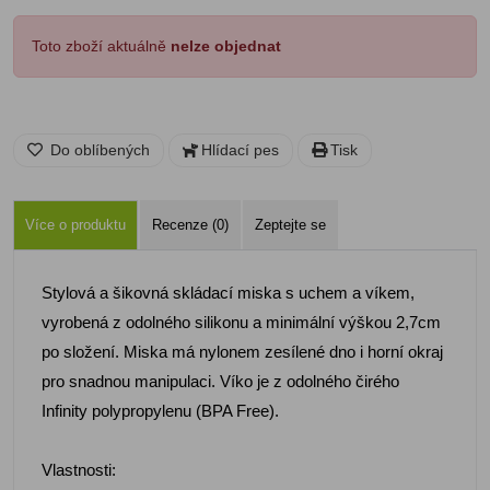
Toto zboží aktuálně
nelze objednat
Do oblíbených
Hlídací pes
Tisk
Více o produktu
Recenze (0)
Zeptejte se
Stylová a šikovná skládací miska s uchem a víkem,
vyrobená z odolného silikonu a minimální výškou 2,7cm
po složení. Miska má nylonem zesílené dno i horní okraj
pro snadnou manipulaci. Víko je z odolného čirého
Infinity polypropylenu (BPA Free).
Vlastnosti: