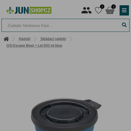
0
0
Nádobí
Skládací nádobí
GSI Escape Bowl + Lid 650 ml blue