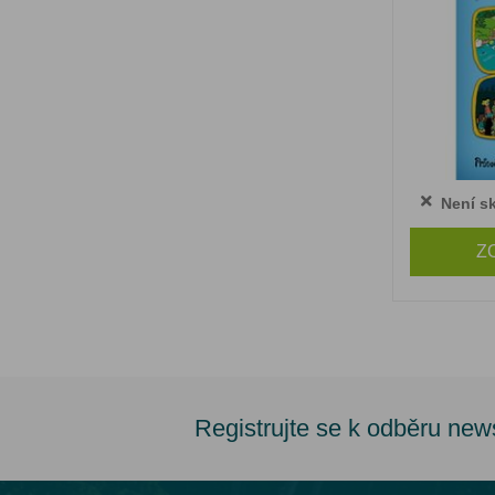
Není s
Z
Registrujte se k odběru new