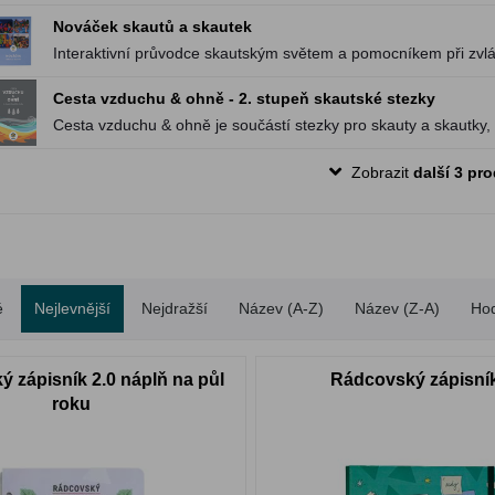
rozvoji.
Nováček skautů a skautek
Interaktivní průvodce skautským světem a pomocníkem při zvlá
dovedností.
Cesta vzduchu & ohně - 2. stupeň skautské stezky
Cesta vzduchu & ohně je součástí stezky pro skauty a skautky
rozvoji.
Zobrazit
další 3 pr
é
Nejlevnější
Nejdražší
Název (A-Z)
Název (Z-A)
Ho
 zápisník 2.0 náplň na půl
Rádcovský zápisník
roku