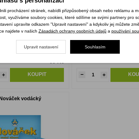
hlasu s personalizací
li procházení stránek, nabídli přizpůsobený obsah nebo reklamu a 
st, využíváme soubory cookies, které sdílíme se svými partnery pro soc
stavení upravíte odkazem "Upravit nastavení" a kdykoliv jej můžete změ
ce najdete v našich
Zásadách ochrany osobních údajů
a
používání sou
Upravit nastavení
Souhlasím
69 Kč
m
Skladem
KOUPIT
KOU
Nováček vodácký