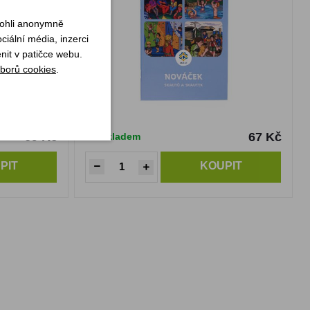
mohli anonymně
iální média, inzerci
nit v patičce webu.
borů cookies
.
69 Kč
67 Kč
Skladem
PIT
KOUPIT