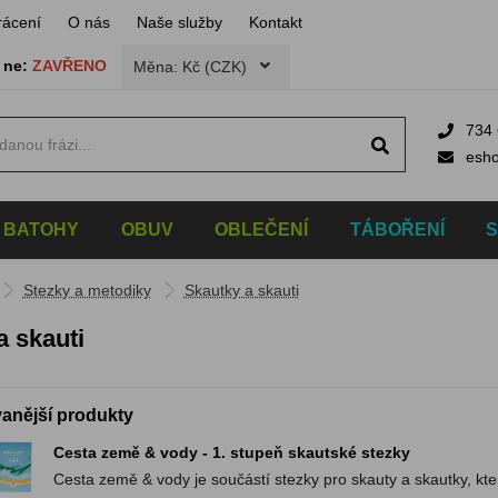
rácení
O nás
Naše služby
Kontakt
,
ne:
ZAVŘENO
Měna: Kč (CZK)
734 
esh
BATOHY
OBUV
OBLEČENÍ
TÁBOŘENÍ
Stezky a metodiky
Skautky a skauti
a skauti
anější produkty
Cesta země & vody - 1. stupeň skautské stezky
Cesta země & vody je součástí stezky pro skauty a skautky, k