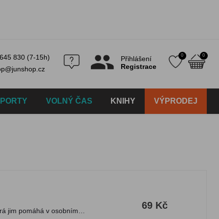
0
0
645 830 (7-15h)
Přihlášení
Registrace
op@junshop.cz
SPORTY
VOLNÝ ČAS
KNIHY
VÝPRODEJ
69 Kč
terá jim pomáhá v osobním