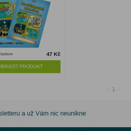
47 Kč
kladem
OBRAZIT PRODUKT
1
sletteru a už Vám nic neunikne