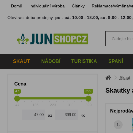
Domů
Individuální výroba
Články
Reklamace/výměna/v
Otevírací doba prodejny:
po - pá: 10:00 - 18:00
,
so: 9:00 - 12:00
SKAUT
NÁDOBÍ
TURISTIKA
SPANÍ
Skaut
Cena
Skautky 
47
399
47
135
223
311
399
Nejprodáv
až
Kč
1.