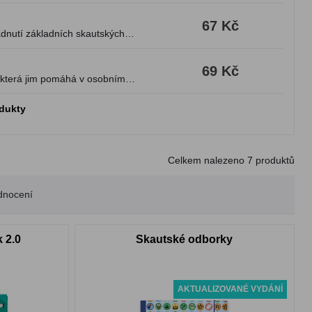
67 Kč
dnutí základních skautských
69 Kč
, která jim pomáhá v osobním
odukty
Celkem nalezeno
7
produktů
dnocení
 2.0
Skautské odborky
AKTUALIZOVANÉ VYDÁNÍ