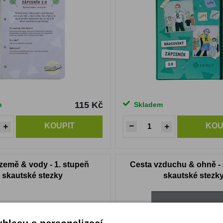
115 Kč
m
Skladem
KOUPIT
KOU
země & vody - 1. stupeň
Cesta vzduchu & ohně - 
skautské stezky
skautské stezk