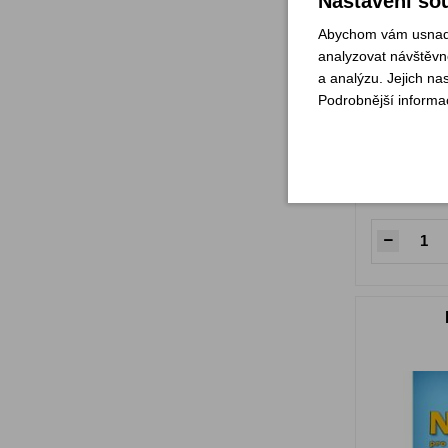
Nastavení sou
Abychom vám usnadni
analyzovat návštěvno
a analýzu. Jejich na
Podrobnější informa
Sklade