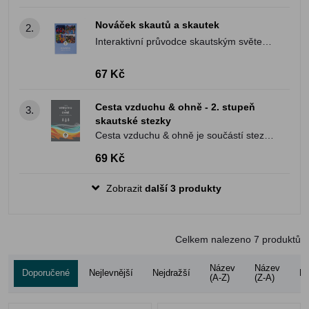
osobním rozvoji.
Nováček skautů a skautek
2.
Interaktivní průvodce skautským světem
a pomocníkem při zvládnutí základních
skautských dovedností.
67 Kč
Cesta vzduchu & ohně - 2. stupeň
3.
skautské stezky
Cesta vzduchu & ohně je součástí stezky
pro skauty a skautky, která jim pomáhá v
69 Kč
osobním rozvoji.
Zobrazit
další 3 produkty
Celkem nalezeno
7
produktů
Název
Název
Doporučené
Nejlevnější
Nejdražší
Ho
(A-Z)
(Z-A)