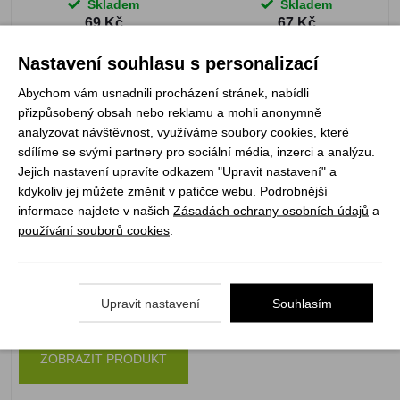
Skladem
Skladem
69 Kč
67 Kč
Nastavení souhlasu s personalizací
Abychom vám usnadnili procházení stránek, nabídli
přizpůsobený obsah nebo reklamu a mohli anonymně
Nováček vodácký
analyzovat návštěvnost, využíváme soubory cookies, které
sdílíme se svými partnery pro sociální média, inzerci a analýzu.
Jejich nastavení upravíte odkazem "Upravit nastavení" a
kdykoliv jej můžete změnit v patičce webu. Podrobnější
informace najdete v našich
Zásadách ochrany osobních údajů
a
používání souborů cookies
.
Upravit nastavení
Souhlasím
Není skladem
47 Kč
ZOBRAZIT PRODUKT