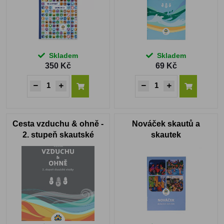
Skladem
Skladem
350 Kč
69 Kč
Cesta vzduchu & ohně -
Nováček skautů a
2. stupeň skautské
skautek
stezky