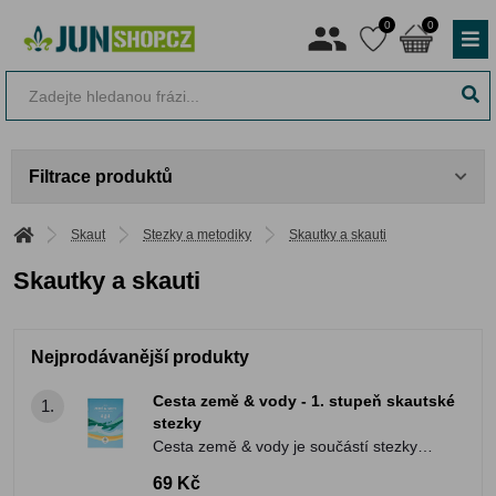
0
0
Filtrace produktů
Skaut
Stezky a metodiky
Skautky a skauti
Skautky a skauti
Nejprodávanější produkty
Cesta země & vody - 1. stupeň skautské
1.
stezky
Cesta země & vody je součástí stezky
pro skauty a skautky, která jim pomáhá v
69 Kč