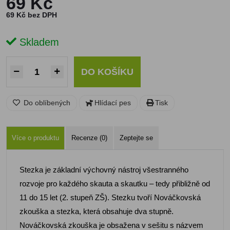
69 Kč
69 Kč bez DPH
Skladem
DO KOŠÍKU
Do oblíbených
Hlídací pes
Tisk
Více o produktu
Recenze (0)
Zeptejte se
Stezka je základní výchovný nástroj všestranného
rozvoje pro každého skauta a skautku – tedy přibližně od
11 do 15 let (2. stupeň ZŠ). Stezku tvoří Nováčkovská
zkouška a stezka, která obsahuje dva stupně.
Nováčkovská zkouška je obsažena v sešitu s názvem