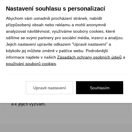
oddílové rady. Ten v září přijde všem vedoucím oddílů,
Nastavení souhlasu s personalizací
kde je alespoň pět skautů a skautek. Zároveň je také
možné si jej koupit zde.
Abychom vám usnadnili procházení stránek, nabídli
přizpůsobený obsah nebo reklamu a mohli anonymně
analyzovat návštěvnost, využíváme soubory cookies, které
Jaké jsou ve stezce hlavní změny?
sdílíme se svými partnery pro sociální média, inzerci a analýzu.
Úpravy stezky reagovaly na nedostatky dosavadní
Jejich nastavení upravíte odkazem "Upravit nastavení" a
stezky označované oddíly. Výsledkem je stezka, která:
kdykoliv jej můžete změnit v patičce webu. Podrobnější
informace najdete v našich
Zásadách ochrany osobních údajů
a
používání souborů cookies
.
obsahuje srozumitelně a jasně formulované úkoly
dva stupně místo čtyř
je dělena na základ a rozšíření
Upravit nastavení
Souhlasím
stezka i Nováček obsahující vodácké doplňky
V prodeji jsou také nášivky k jednotlivým cestám stezky
a k jejich výzvám.