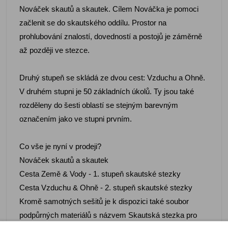
Nováček skautů a skautek. Cílem Nováčka je pomoci
začlenit se do skautského oddílu. Prostor na
prohlubování znalostí, dovedností a postojů je záměrně
až později ve stezce.
Druhý stupeň se skládá ze dvou cest: Vzduchu a Ohně.
V druhém stupni je 50 základních úkolů. Ty jsou také
rozděleny do šesti oblastí se stejným barevným
označením jako ve stupni prvním.
Co vše je nyní v prodeji?
Nováček skautů a skautek
Cesta Země & Vody - 1. stupeň skautské stezky
Cesta Vzduchu & Ohně - 2. stupeň skautské stezky
Kromě samotných sešitů je k dispozici také soubor
podpůrných materiálů s názvem Skautská stezka pro