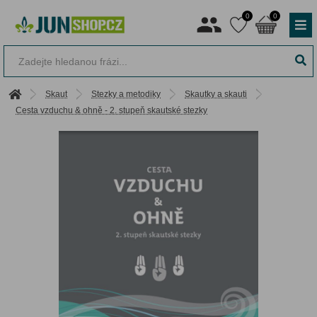
0
0
Skaut
Stezky a metodiky
Skautky a skauti
Cesta vzduchu & ohně - 2. stupeň skautské stezky