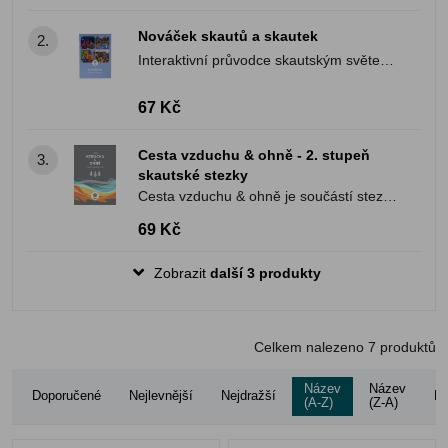
osobním rozvoji.
Nováček skautů a skautek
2.
Interaktivní průvodce skautským světem
a pomocníkem při zvládnutí základních
skautských dovedností.
67 Kč
Cesta vzduchu & ohně - 2. stupeň
3.
skautské stezky
Cesta vzduchu & ohně je součástí stezky
pro skauty a skautky, která jim pomáhá v
69 Kč
osobním rozvoji.
Zobrazit
další 3 produkty
Celkem nalezeno
7
produktů
Název
Název
Doporučené
Nejlevnější
Nejdražší
Ho
(A-Z)
(Z-A)