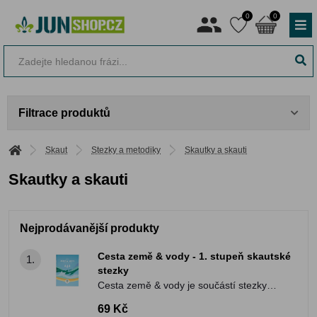
0
0
Filtrace produktů
Skaut
Stezky a metodiky
Skautky a skauti
Skautky a skauti
Nejprodávanější produkty
Cesta země & vody - 1. stupeň skautské
1.
stezky
Cesta země & vody je součástí stezky
pro skauty a skautky, která jim pomáhá v
69 Kč