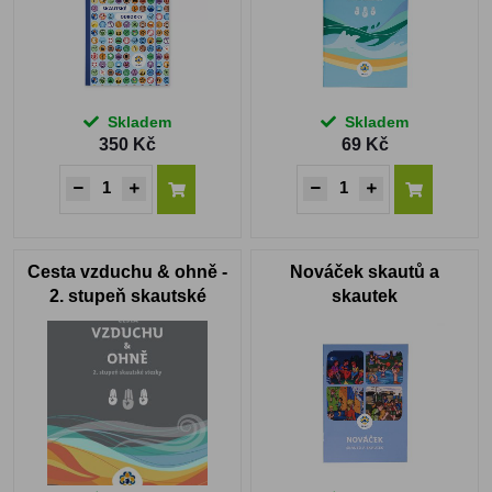
Skladem
Skladem
350 Kč
69 Kč
Cesta vzduchu & ohně -
Nováček skautů a
2. stupeň skautské
skautek
stezky