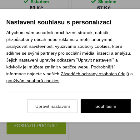
Skladem
Skladem
69 Kč
67 Kč
Nastavení souhlasu s personalizací
Abychom vám usnadnili procházení stránek, nabídli
přizpůsobený obsah nebo reklamu a mohli anonymně
Nováček vodácký
analyzovat návštěvnost, využíváme soubory cookies, které
sdílíme se svými partnery pro sociální média, inzerci a analýzu.
Jejich nastavení upravíte odkazem "Upravit nastavení" a
kdykoliv jej můžete změnit v patičce webu. Podrobnější
informace najdete v našich
Zásadách ochrany osobních údajů
a
používání souborů cookies
.
Upravit nastavení
Souhlasím
Není skladem
47 Kč
ZOBRAZIT PRODUKT