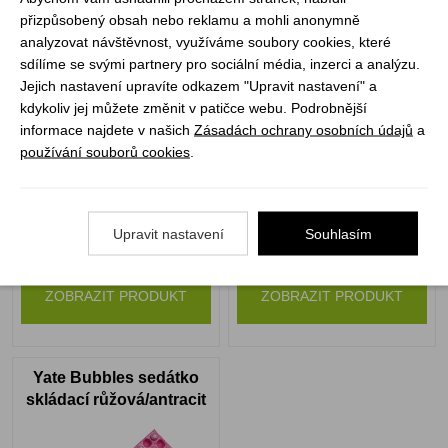
přizpůsobený obsah nebo reklamu a mohli anonymně
Yate Bubbles sedátko
Yate Bubbles sedátko
analyzovat návštěvnost, využíváme soubory cookies, které
skládací hrášková/tm.
skládací modrá
sdílíme se svými partnery pro sociální média, inzerci a analýzu.
zelená
Jejich nastavení upravíte odkazem "Upravit nastavení" a
kdykoliv jej můžete změnit v patičce webu. Podrobnější
informace najdete v našich
Zásadách ochrany osobních údajů
a
používání souborů cookies
.
Upravit nastavení
Souhlasím
Není skladem
Není skladem
89 Kč
89 Kč
ZOBRAZIT PRODUKT
ZOBRAZIT PRODUKT
Yate Bubbles sedátko
skládací růžová/antracit