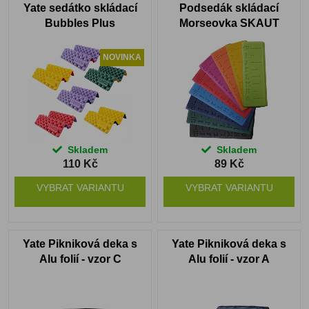
Yate sedátko skládací
Podsedák skládací
Bubbles Plus
Morseovka SKAUT
NOVINKA
Skladem
Skladem
110 Kč
89 Kč
VYBRAT VARIANTU
VYBRAT VARIANTU
Yate Pikniková deka s
Yate Pikniková deka s
Alu folií - vzor C
Alu folií - vzor A