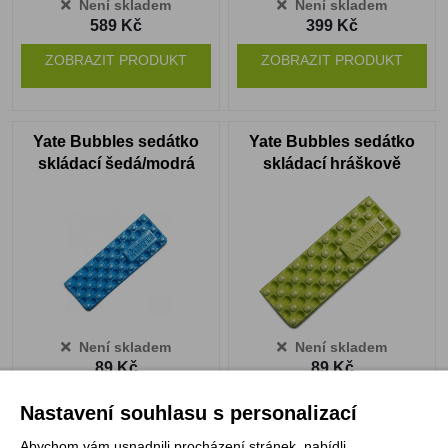
Není skladem
Není skladem
589 Kč
399 Kč
ZOBRAZIT PRODUKT
ZOBRAZIT PRODUKT
Yate Bubbles sedátko
Yate Bubbles sedátko
skládací šedá/modrá
skládací hráškově
zelená
Není skladem
Není skladem
89 Kč
89 Kč
ZOBRAZIT PRODUKT
ZOBRAZIT PRODUKT
Nastavení souhlasu s personalizací
Abychom vám usnadnili procházení stránek, nabídli