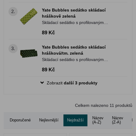
Yate Bubbles sedátko skládací
2.
hráškově zelená
Skládací sedátko s profilovaným
povrchem.
89 Kč
Yate Bubbles sedátko skládací
3.
hrášková/tm. zelená
Skládací sedátko s profilovaným
povrchem.
89 Kč
Zobrazit
další 3 produkty
Celkem nalezeno
11
produktů
Název
Název
Doporučené
Nejlevnější
Nejdražší
Ho
(A-Z)
(Z-A)