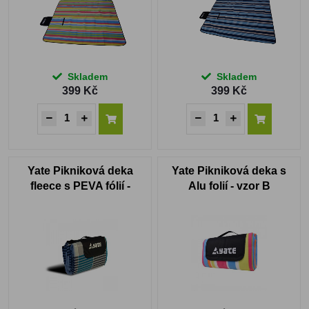
Skladem
Skladem
399 Kč
399 Kč
Yate Pikniková deka
Yate Pikniková deka s
fleece s PEVA fólií -
Alu folií - vzor B
200x200 cm