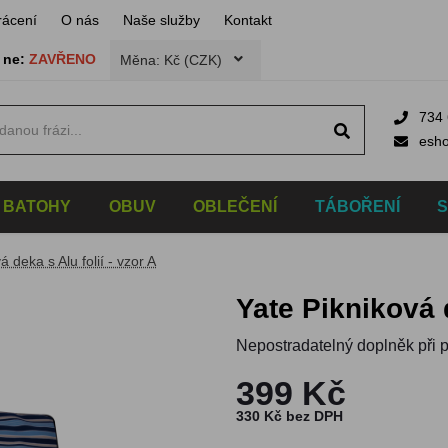
rácení
O nás
Naše služby
Kontakt
,
ne:
ZAVŘENO
Měna: Kč (CZK)
734 
esh
BATOHY
OBUV
OBLEČENÍ
TÁBOŘENÍ
á deka s Alu folií - vzor A
Yate Pikniková 
Nepostradatelný doplněk při po
399 Kč
330 Kč bez DPH