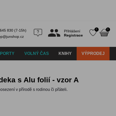
0
0
645 830 (7-15h)
Přihlášení
Registrace
op@junshop.cz
SPORTY
VOLNÝ ČAS
KNIHY
VÝPRODEJ
deka s Alu folií - vzor A
sezení v přírodě s rodinou či přáteli.