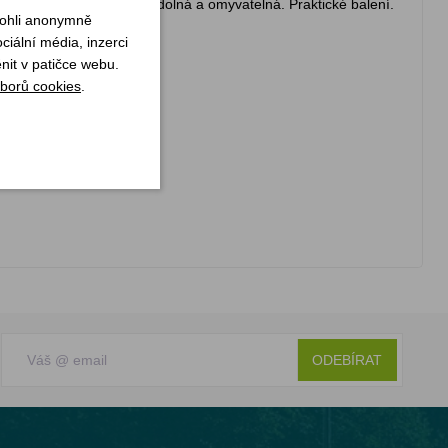
du. Spodní strana je voděodolná a omyvatelná. Praktické balení.
mohli anonymně
iální média, inzerci
nit v patičce webu.
borů cookies
.
ODEBÍRAT