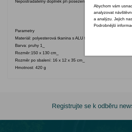
Nepostradatelný doplněk při posezení v přírodě s rodinou či př
Abychom vám usnadni
analyzovat návštěvno
a analýzu. Jejich na
Podrobnější informa
Parametry
Materiál: polyesterová tkanina s ALU fólií_
Barva: pruhy 1_
Rozměr:150 x 130 cm_
Rozměr po sbalení: 16 x 12 x 35 cm_
Hmotnost: 420 g
Registrujte se k odběru new