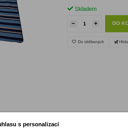
Skladem
DO K
Do oblíbených
Hlíd
hlasu s personalizací