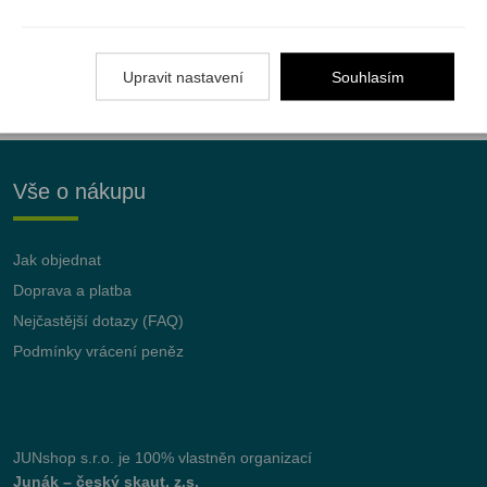
Registrujte se k odběru newsletteru a už Vám
nic neunikne
Upravit nastavení
Souhlasím
ODEBÍRAT
Vše o nákupu
Jak objednat
Doprava a platba
Nejčastější dotazy (FAQ)
Podmínky vrácení peněz
JUNshop s.r.o.
je 100% vlastněn organizací
Junák – český skaut, z.s.