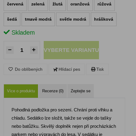
červená
zelená
žlutá
oranžová
růžová
šedá
tmavě modrá
světle modrá
hrášková
Skladem
VYBERTE VARIANTU
Do oblíbených
Hlídací pes
Tisk
Více o produktu
Recenze (0)
Zeptejte se
Pohodlná podložka pro sezení. Chrání proti vlhku a
chladu. Sedátko lze složit, takže se vejde do tašky
nebo batůžku. Skvělý doplněk nejen při procházkách
parkem nebo výpravách do lesa. V sedátku je