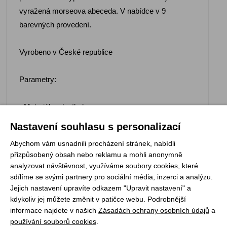
vyražená morseova abeceda. V nabídce v 9
barevných provedení.
Vyrobeno v České republice
Parametry:
- Materiál: polyethylen
- Barva: červená, oranžová, růžová, sv. modrá, tm.
Nastavení souhlasu s personalizací
zelené, tm. modrá, žlutá, hrášková a šedá
Abychom vám usnadnili procházení stránek, nabídli
- Tepelný odpor: 1,2
přizpůsobený obsah nebo reklamu a mohli anonymně
- Rozměr: 36 x 26 x 0,8 cm
analyzovat návštěvnost, využíváme soubory cookies, které
- Rozměr po složení: 10 x 27 x 3 cm
sdílíme se svými partnery pro sociální média, inzerci a analýzu.
Jejich nastavení upravíte odkazem "Upravit nastavení" a
kdykoliv jej můžete změnit v patičce webu. Podrobnější
informace najdete v našich
Zásadách ochrany osobních údajů
a
používání souborů cookies
.