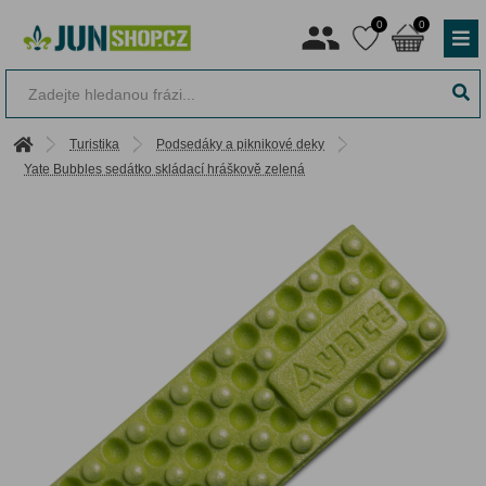
0
0
Turistika
Podsedáky a piknikové deky
Yate Bubbles sedátko skládací hráškově zelená