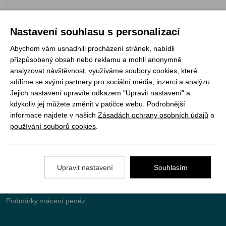
Nastavení souhlasu s personalizací
Registrujte se k odběru newsletteru a už Vám
Abychom vám usnadnili procházení stránek, nabídli
nic neunikne
přizpůsobený obsah nebo reklamu a mohli anonymně
analyzovat návštěvnost, využíváme soubory cookies, které
ODEBÍRAT
sdílíme se svými partnery pro sociální média, inzerci a analýzu.
Jejich nastavení upravíte odkazem "Upravit nastavení" a
kdykoliv jej můžete změnit v patičce webu. Podrobnější
informace najdete v našich
Zásadách ochrany osobních údajů
a
Vše o nákupu
používání souborů cookies
.
Jak objednat
Upravit nastavení
Souhlasím
Doprava a platba
Nejčastější dotazy (FAQ)
Podmínky vrácení peněz