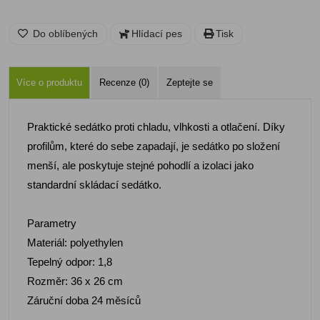
Do oblíbených
Hlídací pes
Tisk
Více o produktu
Recenze (0)
Zeptejte se
Praktické sedátko proti chladu, vlhkosti a otlačení. Díky
profilům, které do sebe zapadají, je sedátko po složení
menší, ale poskytuje stejné pohodlí a izolaci jako
standardní skládací sedátko.
Parametry
Materiál: polyethylen
Tepelný odpor: 1,8
Rozměr: 36 x 26 cm
Záruční doba 24 měsíců