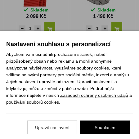
Skladem
Skladem
2 099 Kč
1 490 Kč
Nastavení souhlasu s personalizací
Husky Fatty 10 zelená
Husky Frogy 10 dark
Abychom vám usnadnili procházení stránek, nabídli
blue
přizpůsobený obsah nebo reklamu a mohli anonymně
analyzovat návštěvnost, využíváme soubory cookies, které
sdílíme se svými partnery pro sociální média, inzerci a analýzu.
Jejich nastavení upravíte odkazem "Upravit nastavení" a
kdykoliv jej můžete změnit v patičce webu. Podrobnější
informace najdete v našich
Zásadách ochrany osobních údajů
a
používání souborů cookies
.
Skladem
Není skladem
1 990 Kč
2 490 Kč
Upravit nastavení
Souhlasím
ZOBRAZIT PRODUKT