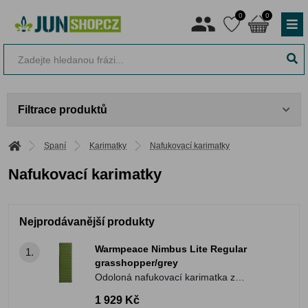
0
0
Filtrace produktů
Spaní
Karimatky
Nafukovací karimatky
Nafukovací karimatky
Nejprodávanější produkty
Warmpeace Nimbus Lite Regular
1.
grasshopper/grey
Odoloná nafukovací karimatka z
pevnějšího materiálu a vnitřní náplní
1 929 Kč