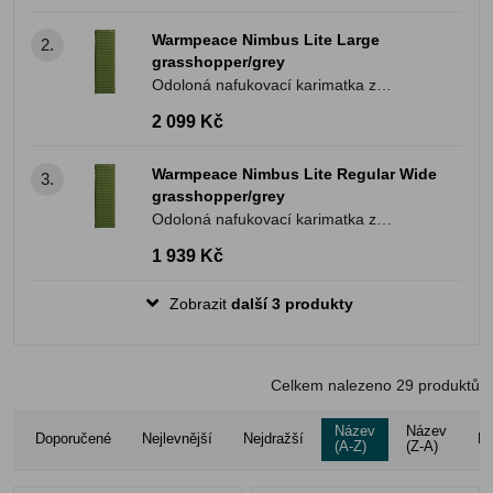
Warmpeace Nimbus Lite Large
2.
grasshopper/grey
Odoloná nafukovací karimatka z
pevnějšího materiálu a vnitřní náplní
2 099 Kč
Warmpeace Nimbus Lite Regular Wide
3.
grasshopper/grey
Odoloná nafukovací karimatka z
pevnějšího materiálu a vnitřní náplní
1 939 Kč
Zobrazit
další 3 produkty
Celkem nalezeno
29
produktů
Název
Název
Doporučené
Nejlevnější
Nejdražší
Ho
(A-Z)
(Z-A)