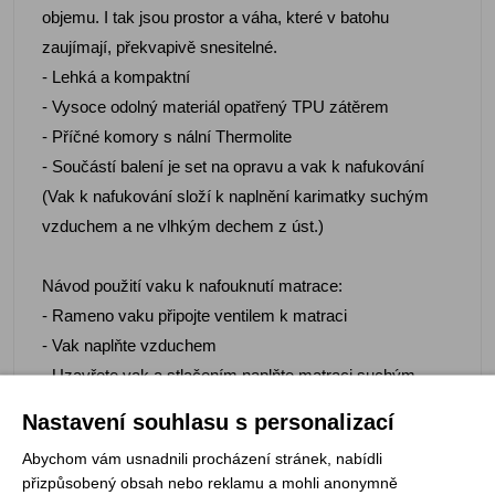
objemu. I tak jsou prostor a váha, které v batohu
zaujímají, překvapivě snesitelné.
- Lehká a kompaktní
- Vysoce odolný materiál opatřený TPU zátěrem
- Příčné komory s nální Thermolite
- Součástí balení je set na opravu a vak k nafukování
(Vak k nafukování složí k naplnění karimatky suchým
vzduchem a ne vlhkým dechem z úst.)
Návod použití vaku k nafouknutí matrace:
- Rameno vaku připojte ventilem k matraci
- Vak naplňte vzduchem
- Uzavřete vak a stlačením naplňte matraci suchým
vzduchem
Nastavení souhlasu s personalizací
Abychom vám usnadnili procházení stránek, nabídli
Materiál: Polyester TPU
přizpůsobený obsah nebo reklamu a mohli anonymně
Náplň: Thermolite T3 EcoMade 80g/m2