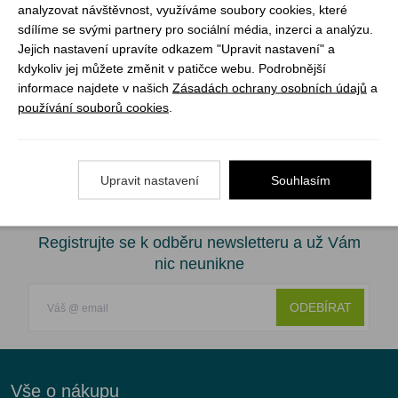
analyzovat návštěvnost, využíváme soubory cookies, které
Barva: grasshoper/grey
sdílíme se svými partnery pro sociální média, inzerci a analýzu.
Tepelný odpor: 3,5 m2 K/W
Jejich nastavení upravíte odkazem "Upravit nastavení" a
kdykoliv jej můžete změnit v patičce webu. Podrobnější
informace najdete v našich
Zásadách ochrany osobních údajů
a
Tloušťka: 9cm
používání souborů cookies
.
Rozměr 158 x 51 cm
Hmotnost: 560 g
Upravit nastavení
Souhlasím
Registrujte se k odběru newsletteru a už Vám
nic neunikne
ODEBÍRAT
Vše o nákupu