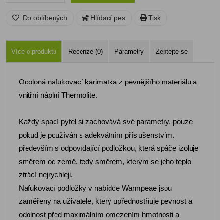
Do oblíbených
Hlídací pes
Tisk
Více o produktu
Recenze (0)
Parametry
Zeptejte se
Odoloná nafukovací karimatka z pevnějšího materiálu a
vnitřní náplní Thermolite.
Každý spací pytel si zachovává své parametry, pouze
pokud je používán s adekvátním příslušenstvím,
především s odpovídající podložkou, která spáče izoluje
směrem od země, tedy směrem, kterým se jeho teplo
ztrácí nejrychleji.
Nafukovací podložky v nabídce Warmpeae jsou
zaměřeny na uživatele, který upřednostňuje pevnost a
odolnost před maximálním omezením hmotnosti a