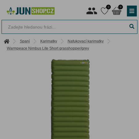
0
0
Spaní
Karimatky
Nafukovací karimatky
Warmpeace Nimbus Lite Short grasshopper/grey