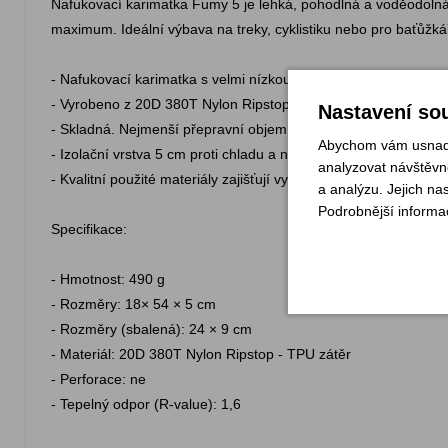
Nafukovací karimatka Fumy 5 je lehká, pohodlná a voděodolná. 
maximum. Ideální výbava na treky, cyklistiku nebo pro baťůžká
- Nafukovací karimatka s velmi nízkou hmotností.
- Vyrobeno z 20D 380T Nylon Ripstop - TPU zátěr.
Nastavení sou
- Skladná. Nejmenší přepravní objem z našich karimatek.
Abychom vám usnadni
- Izolační vrstva 5 cm proti chladu a nerovnostem terénu.
analyzovat návštěvno
- Kvalitní použité materiály zajišťují vysokou odolnost a použit
a analýzu. Jejich na
Podrobnější informa
Specifikace:
- Hmotnost: 490 g
- Rozměry: 18× 54 × 5 cm
- Rozměry (sbalená): 24 × 9 cm
- Materiál: 20D 380T Nylon Ripstop - TPU zátěr
- Perforace: ne
- Tepelný odpor (R-value): 1,6