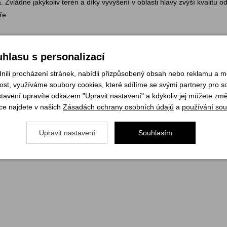
Zvládne jakýkoliv terén a díky vyvýšení v oblasti hlavy zvýší kvalitu 
ře.
hlasu s personalizací
li procházení stránek, nabídli přizpůsobený obsah nebo reklamu a 
st, využíváme soubory cookies, které sdílíme se svými partnery pro soc
elnost v různých terénech.
stavení upravíte odkazem "Upravit nastavení" a kdykoliv jej můžete změ
ce najdete v našich
Zásadách ochrany osobních údajů
a
používání sou
Upravit nastavení
Souhlasím