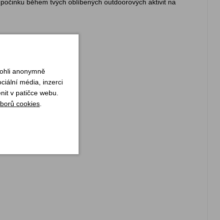
odpočinku během tvých oblíbených outdoorových aktivit na
mohli anonymně
iální média, inzerci
nit v patičce webu.
borů cookies
.