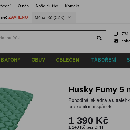
rácení
O nás
Naše služby
Kontakt
,
ne:
ZAVŘENO
Měna: Kč (CZK)
734 
esh
BATOHY
OBUV
OBLEČENÍ
TÁBOŘENÍ
Husky Fumy 5 
Pohodlná, skladná a ultralehk
pro komfortní spánek
1 390 Kč
1 149 Kč bez DPH