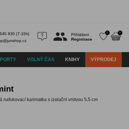
0
0
645 830 (7-15h)
Přihlášení
Registrace
op@junshop.cz
SPORTY
VOLNÝ ČAS
KNIHY
VÝPRODEJ
mint
á nafukovací karimatka s izolační vrstvou 5,5 cm