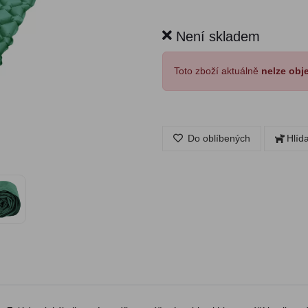
Není skladem
Toto zboží aktuálně
nelze obj
Do oblíbených
Hlíd