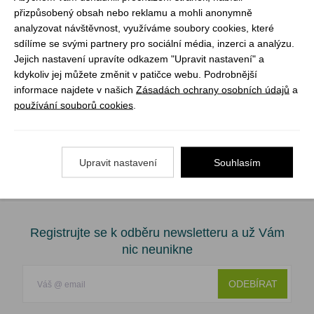
- Rameno vaku připojte ventilem k matraci
přizpůsobený obsah nebo reklamu a mohli anonymně
- Vak naplňte vzduchem
analyzovat návštěvnost, využíváme soubory cookies, které
- Uzavřete vak a stlačením naplňte matraci suchým
sdílíme se svými partnery pro sociální média, inzerci a analýzu.
Jejich nastavení upravíte odkazem "Upravit nastavení" a
vzduchem
kdykoliv jej můžete změnit v patičce webu. Podrobnější
informace najdete v našich
Zásadách ochrany osobních údajů
a
Materiál: Polyester TPU
používání souborů cookies
.
Náplň: Thermolite T3 EcoMade 80g/m2
Barva: brick red/grey
Tepelný odpor: 3,5 m2 K/W
Upravit nastavení
Souhlasím
Registrujte se k odběru newsletteru a už Vám
nic neunikne
ODEBÍRAT