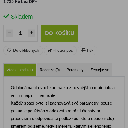
1 735 Kč bez DPH
Skladem
DO KOŠÍKU
Do oblíbených
Hlídací pes
Tisk
Více o produktu
Recenze (0)
Parametry
Zeptejte se
Odoloná nafukovací karimatka z pevnějšího materiálu a
vnitřní náplní Thermolite.
Každý spací pytel si zachovává své parametry, pouze
pokud je používán s adekvátním příslušenstvím,
především s odpovídající podložkou, která spáče izoluje
směrem od země, tedy směrem, kterým se jeho teplo