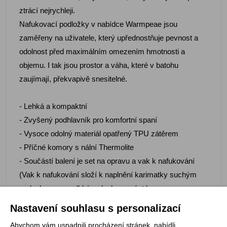
ztrácí nejrychleji.
Nafukovací podložky v nabídce Warmpeae jsou
zaměřeny na uživatele, který upřednostňuje pevnost a
odolnost před maximálním omezením hmotnosti a
objemu. I tak jsou prostor a váha, které v batohu
zaujímají, překvapivě snesitelné.
- Lehká a kompaktní
- Zvyšený podhlavník pro komfortní spaní
- Vysoce odolný materiál opatřený TPU zátěrem
- Příčné komory s nální Thermolite
- Součástí balení je set na opravu a vak k nafukování
(Vak k nafukování složí k naplnění karimatky suchým
vzduchem a ne vlhkým dechem z úst.)
Nastavení souhlasu s personalizací
Návod použití vaku k nafouknutí matrace:
Abychom vám usnadnili procházení stránek, nabídli