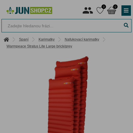
0
0
Spaní
Karimatky
Nafukovací karimatky
Warmpeace Stratus Lite Large brick/grey