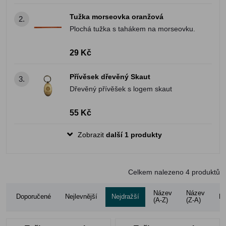
Tužka morseovka oranžová
2.
Plochá tužka s tahákem na morseovku.
29 Kč
Přívěsek dřevěný Skaut
3.
Dřevěný přívěšek s logem skaut
55 Kč
Zobrazit
další 1 produkty
Celkem nalezeno
4
produktů
Název
Název
Doporučené
Nejlevnější
Nejdražší
Ho
(A-Z)
(Z-A)