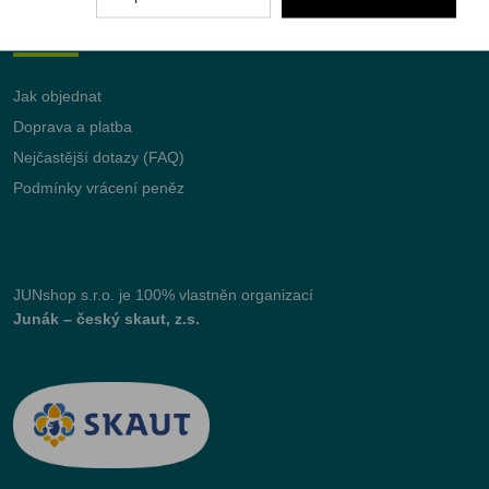
Vše o nákupu
Jak objednat
Doprava a platba
Nejčastější dotazy (FAQ)
Podmínky vrácení peněz
JUNshop s.r.o.
je 100% vlastněn organizací
Junák – český skaut, z.s.