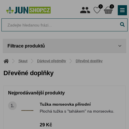
0
0
Filtrace produktů
Skaut
Dárkové předměty
Dřevěné doplňky
Dřevěné doplňky
Nejprodávanější produkty
Tužka morseovka přírodní
1.
Plochá tužka s "tahákem" na morseovku.
29 Kč