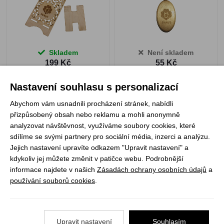
Skladem
Není skladem
199 Kč
55 Kč
ZOBRAZIT PRODUKT
Nastavení souhlasu s personalizací
Abychom vám usnadnili procházení stránek, nabídli
přizpůsobený obsah nebo reklamu a mohli anonymně
1
analyzovat návštěvnost, využíváme soubory cookies, které
sdílíme se svými partnery pro sociální média, inzerci a analýzu.
Jejich nastavení upravíte odkazem "Upravit nastavení" a
Registrujte se k odběru newsletteru a už Vám
kdykoliv jej můžete změnit v patičce webu. Podrobnější
nic neunikne
informace najdete v našich
Zásadách ochrany osobních údajů
a
používání souborů cookies
.
ODEBÍRAT
Upravit nastavení
Souhlasím