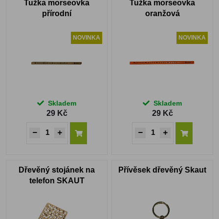
Tužka morseovka
Tužka morseovka
přírodní
oranžová
NOVINKA
NOVINKA
Skladem
Skladem
29 Kč
29 Kč
Dřevěný stojánek na
Přívěsek dřevěný Skaut
telefon SKAUT