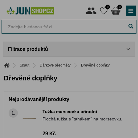
0
0
Filtrace produktů
Skaut
Dárkové předměty
Dřevěné doplňky
Dřevěné doplňky
Nejprodávanější produkty
Tužka morseovka přírodní
1.
Plochá tužka s "tahákem" na morseovku.
29 Kč