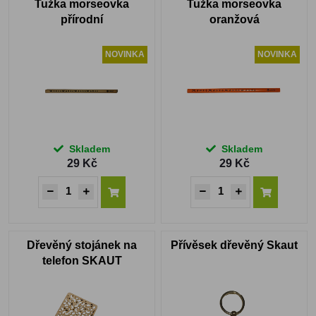
Tužka morseovka
Tužka morseovka
přírodní
oranžová
NOVINKA
NOVINKA
Skladem
Skladem
29 Kč
29 Kč
Dřevěný stojánek na
Přívěsek dřevěný Skaut
telefon SKAUT