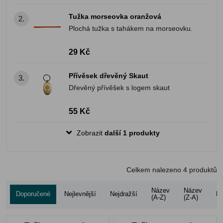
Tužka morseovka oranžová
2.
Plochá tužka s tahákem na morseovku.
29 Kč
Přívěsek dřevěný Skaut
3.
Dřevěný přívěšek s logem skaut
55 Kč
Zobrazit
další 1 produkty
Celkem nalezeno
4
produktů
Název
Název
Doporučené
Nejlevnější
Nejdražší
Ho
(A-Z)
(Z-A)