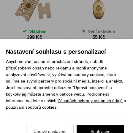
Skladem
Není skladem
199 Kč
55 Kč
ZOBRAZIT PRODUKT
Nastavení souhlasu s personalizací
Abychom vám usnadnili procházení stránek, nabídli
přizpůsobený obsah nebo reklamu a mohli anonymně
1
analyzovat návštěvnost, využíváme soubory cookies, které
sdílíme se svými partnery pro sociální média, inzerci a analýzu.
Jejich nastavení upravíte odkazem "Upravit nastavení" a
Registrujte se k odběru newsletteru a už Vám
kdykoliv jej můžete změnit v patičce webu. Podrobnější
nic neunikne
informace najdete v našich
Zásadách ochrany osobních údajů
a
používání souborů cookies
.
ODEBÍRAT
Upravit nastavení
Souhlasím