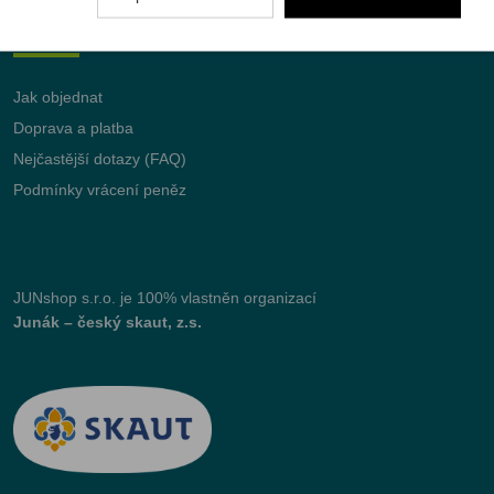
Vše o nákupu
Jak objednat
Doprava a platba
Nejčastější dotazy (FAQ)
Podmínky vrácení peněz
JUNshop s.r.o.
je 100% vlastněn organizací
Junák – český skaut, z.s.