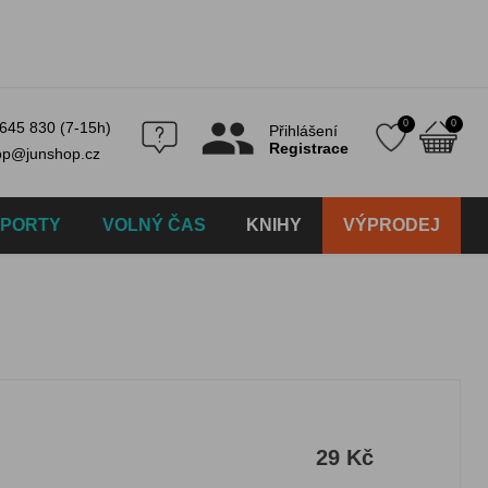
0
0
645 830 (7-15h)
Přihlášení
Registrace
op@junshop.cz
SPORTY
VOLNÝ ČAS
KNIHY
VÝPRODEJ
29 Kč