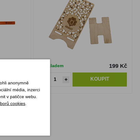
29 Kč
199 Kč
Skladem
PIT
KOUPIT
mohli anonymně
iální média, inzerci
nit v patičce webu.
borů cookies
.