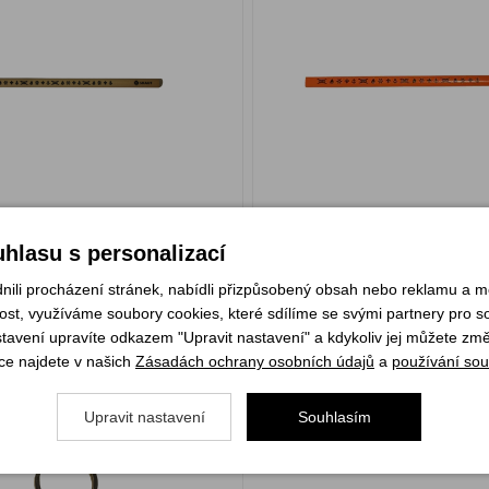
29 Kč
m
Skladem
hlasu s personalizací
KOUPIT
KOU
li procházení stránek, nabídli přizpůsobený obsah nebo reklamu a 
st, využíváme soubory cookies, které sdílíme se svými partnery pro soc
stavení upravíte odkazem "Upravit nastavení" a kdykoliv jej můžete změ
věsek dřevěný Skaut
ce najdete v našich
Zásadách ochrany osobních údajů
a
používání sou
Upravit nastavení
Souhlasím