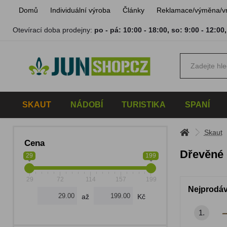
Domů
Individuální výroba
Články
Reklamace/výměna/v
Otevírací doba prodejny:
po - pá: 10:00 - 18:00
,
so: 9:00 - 12:00
SKAUT
NÁDOBÍ
TURISTIKA
SPANÍ
Skaut
Cena
Dřevěné 
29
199
29
72
114
157
199
Nejprodáv
až
Kč
1.