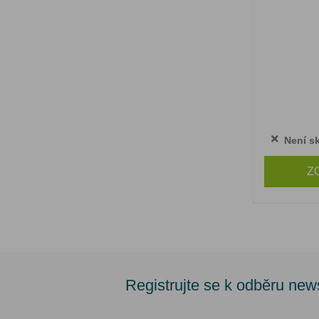
Není s
Z
Registrujte se k odběru new