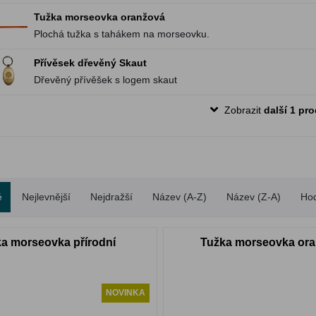
Tužka morseovka oranžová
Plochá tužka s tahákem na morseovku.
Přívěsek dřevěný Skaut
Dřevěný přívěšek s logem skaut
Zobrazit
další 1 pr
é
Nejlevnější
Nejdražší
Název (A-Z)
Název (Z-A)
Ho
a morseovka přírodní
Tužka morseovka or
NOVINKA