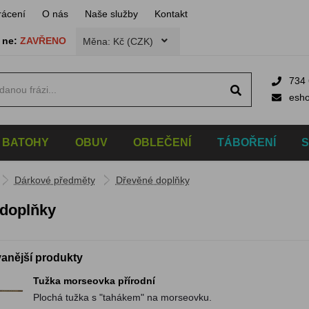
rácení
O nás
Naše služby
Kontakt
,
ne:
ZAVŘENO
Měna: Kč (CZK)
734 
esh
BATOHY
OBUV
OBLEČENÍ
TÁBOŘENÍ
Dárkové předměty
Dřevěné doplňky
doplňky
anější produkty
Tužka morseovka přírodní
Plochá tužka s "tahákem" na morseovku.