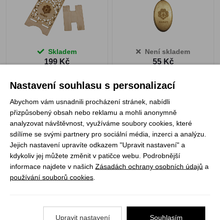
Skladem
Není skladem
199 Kč
55 Kč
ZOBRAZIT PRODUKT
Nastavení souhlasu s personalizací
Abychom vám usnadnili procházení stránek, nabídli
přizpůsobený obsah nebo reklamu a mohli anonymně
1
analyzovat návštěvnost, využíváme soubory cookies, které
sdílíme se svými partnery pro sociální média, inzerci a analýzu.
Jejich nastavení upravíte odkazem "Upravit nastavení" a
Registrujte se k odběru newsletteru a už Vám
kdykoliv jej můžete změnit v patičce webu. Podrobnější
nic neunikne
informace najdete v našich
Zásadách ochrany osobních údajů
a
používání souborů cookies
.
ODEBÍRAT
Upravit nastavení
Souhlasím