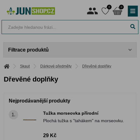
0
0
Filtrace produktů
Skaut
Dárkové předměty
Dřevěné doplňky
Dřevěné doplňky
Nejprodávanější produkty
Tužka morseovka přírodní
1.
Plochá tužka s "tahákem" na morseovku.
29 Kč