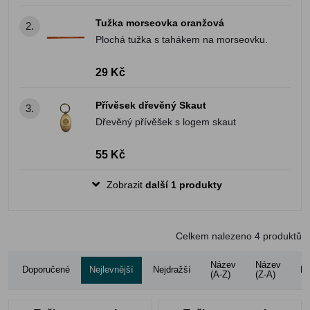
Tužka morseovka oranžová
2.
Plochá tužka s tahákem na morseovku.
29 Kč
Přívěsek dřevěný Skaut
3.
Dřevěný přívěšek s logem skaut
55 Kč
Zobrazit
další 1 produkty
Celkem nalezeno
4
produktů
Název
Název
Doporučené
Nejlevnější
Nejdražší
Ho
(A-Z)
(Z-A)