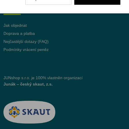
Vše o nákupu
Jak objednat
Doprava a platba
Nejčastější dotazy (FAQ)
Podmínky vrácení peněz
JUNshop s.r.o.
je 100% vlastněn organizací
Junák – český skaut, z.s.