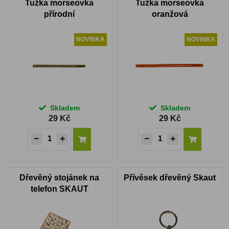
Tužka morseovka
Tužka morseovka
přírodní
oranžová
NOVINKA
NOVINKA
Skladem
Skladem
29 Kč
29 Kč
Dřevěný stojánek na
Přívěsek dřevěný Skaut
telefon SKAUT