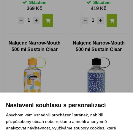
Skladem
Skladem
369 Kč
419 Kč
Nalgene Narrow-Mouth
Nalgene Narrow-Mouth
500 ml Sustain Clear
500 ml Sustain Clear
w/Pineapples print
Rainbow Giraffe
Skladem
Skladem
Nastavení souhlasu s personalizací
369 Kč
369 Kč
Abychom vám usnadnili procházení stránek, nabídli
přizpůsobený obsah nebo reklamu a mohli anonymně
analyzovat návštěvnost, využíváme soubory cookies, které