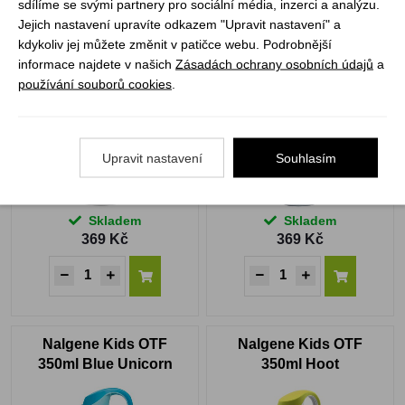
sdílíme se svými partnery pro sociální média, inzerci a analýzu.
Jejich nastavení upravíte odkazem "Upravit nastavení" a
Nalgene Narrow-Mouth
Nalgene Kids OTF
kdykoliv jej můžete změnit v patičce webu. Podrobnější
500 ml Sustain Clear
350ml Smash
informace najdete v našich
Zásadách ochrany osobních údajů
a
Rainbow Zebra
používání souborů cookies
.
Upravit nastavení
Souhlasím
Skladem
Skladem
369 Kč
369 Kč
Nalgene Kids OTF
Nalgene Kids OTF
350ml Blue Unicorn
350ml Hoot