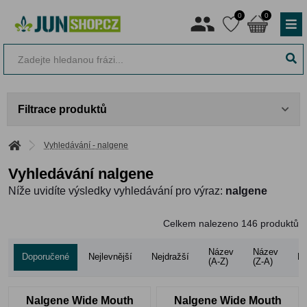
0
0
Filtrace produktů
Vyhledávání - nalgene
Vyhledávání nalgene
Níže uvidíte výsledky vyhledávání pro výraz:
nalgene
Celkem nalezeno
146
produktů
Název
Název
Doporučené
Nejlevnější
Nejdražší
Ho
(A-Z)
(Z-A)
Nalgene Wide Mouth
Nalgene Wide Mouth