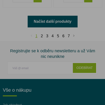
Načíst další produkty
1
2
3
4
5
6
7
Registrujte se k odběru newsletteru a už Vám
nic neunikne
ODEBÍRAT
Vše o nákupu
Jak objednat