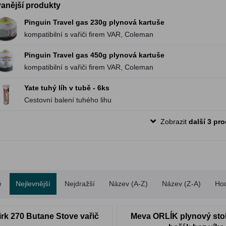
anější produkty
Pinguin Travel gas 230g plynová kartuše
kompatibilní s vařiči firem VAR, Coleman
Pinguin Travel gas 450g plynová kartuše
kompatibilní s vařiči firem VAR, Coleman
Yate tuhý líh v tubě - 6ks
Cestovní balení tuhého lihu
Zobrazit
další 3 pr
é
Nejlevnější
Nejdražší
Název (A-Z)
Název (Z-A)
Ho
irk 270 Butane Stove vařič
Meva ORLÍK plynový stoln