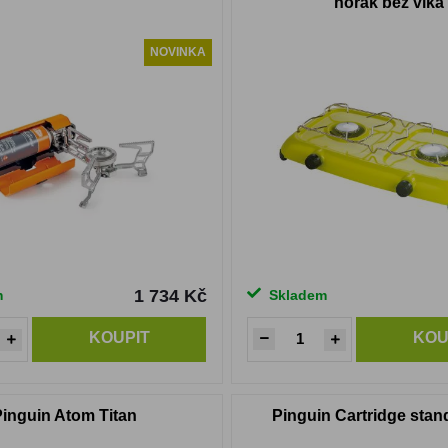
hořák bez víka
NOVINKA
1 734 Kč
m
Skladem
KOUPIT
KOU
Pinguin Atom Titan
Pinguin Cartridge stan