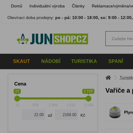
Domů
Individuální výroba
Články
Reklamace/výměna/v
Otevírací doba prodejny:
po - pá: 10:00 - 18:00
,
so: 9:00 - 12:00
SKAUT
NÁDOBÍ
TURISTIKA
SPANÍ
Turisti
Cena
Vařiče a 
22
2 169
22
559
1 096
1 632
2 169
Plyn
až
Kč