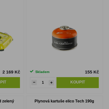
2 169 Kč
155 Kč
Skladem
PIT
KOUPIT
d zelený
Plynová kartuše elico Tech 190g