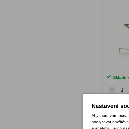
Sklade
Nastavení sou
P
Abychom vám usnadni
analyzovat návštěvno
a analýzu. Jejich na