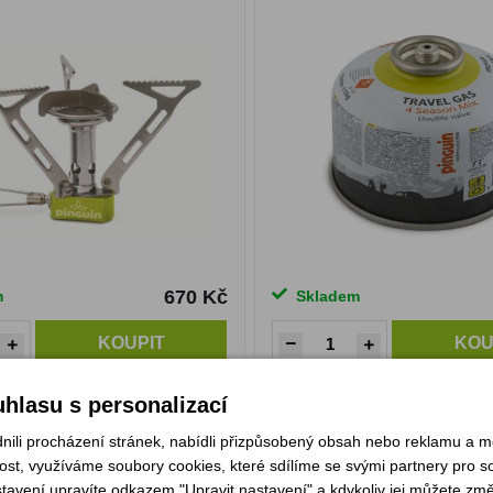
670 Kč
m
Skladem
KOUPIT
KOU
hlasu s personalizací
inguin Mantis Titan
VAR redukce
li procházení stránek, nabídli přizpůsobený obsah nebo reklamu a 
st, využíváme soubory cookies, které sdílíme se svými partnery pro soc
stavení upravíte odkazem "Upravit nastavení" a kdykoliv jej můžete změ