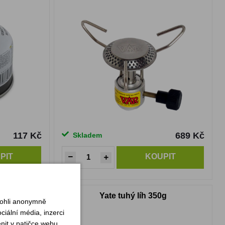
117 Kč
689 Kč
Skladem
PIT
KOUPIT
Yate tuhý líh 350g
mohli anonymně
iální média, inzerci
nit v patičce webu.