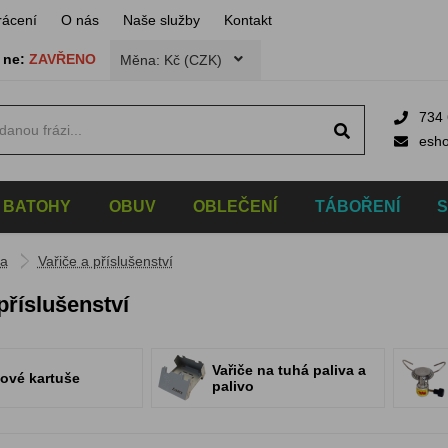
rácení
O nás
Naše služby
Kontakt
,
ne:
ZAVŘENO
Měna: Kč (CZK)
734 
esh
BATOHY
OBUV
OBLEČENÍ
TÁBOŘENÍ
ka
Vařiče a příslušenství
příslušenství
Vařiče na tuhá paliva a
ové kartuše
palivo