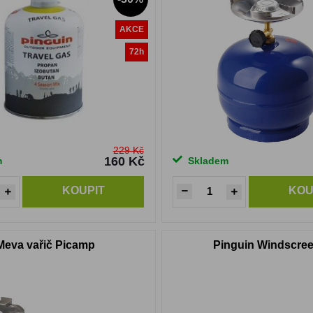
AKCE
72h
229 Kč
160 Kč
m
Skladem
KOUPIT
KOU
Meva vařič Picamp
Pinguin Windscree