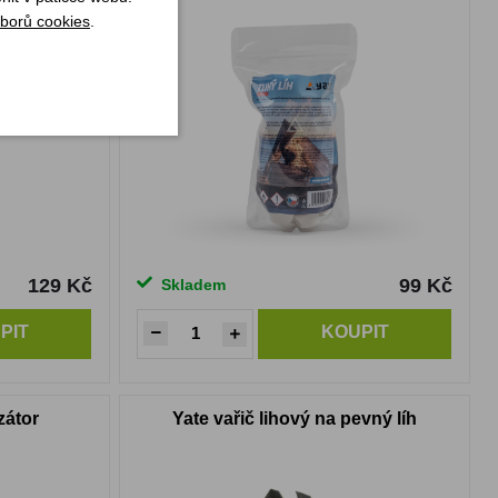
borů cookies
.
129 Kč
99 Kč
Skladem
PIT
KOUPIT
zátor
Yate vařič lihový na pevný líh