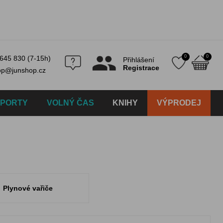
0
0
645 830 (7-15h)
Přihlášení
Registrace
op@junshop.cz
SPORTY
VOLNÝ ČAS
KNIHY
VÝPRODEJ
Plynové vařiče