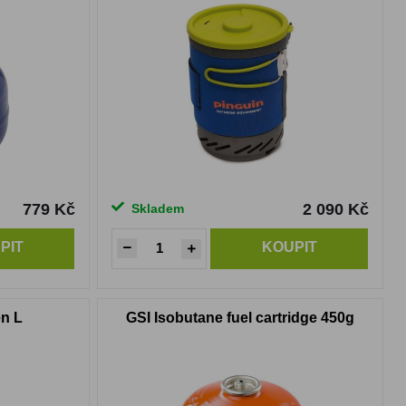
779 Kč
2 090 Kč
Skladem
PIT
KOUPIT
n L
GSI Isobutane fuel cartridge 450g