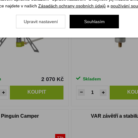
ce najdete v našich
Zásadách ochrany osobních údajů
a
používání sou
Upravit nastavení
Souhlasím
2 070 Kč
m
Skladem
KOUPIT
KOU
Pinguin Camper
VAR závětří a stabili