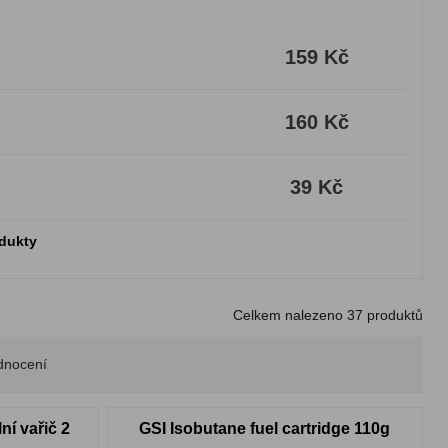
159 Kč
160 Kč
39 Kč
odukty
Celkem nalezeno
37
produktů
dnocení
í vařič 2
GSI Isobutane fuel cartridge 110g