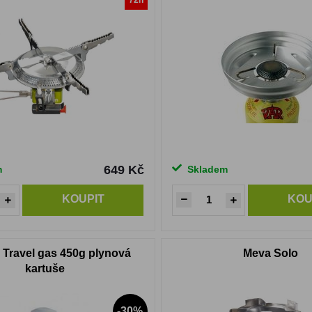
72h
649 Kč
m
Skladem
KOUPIT
KOU
 Travel gas 450g plynová
Meva Solo
kartuše
-30%