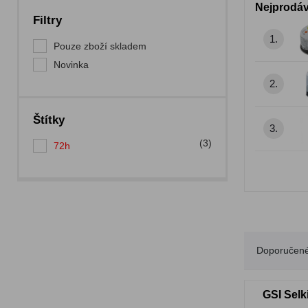
Nejprodáv
Filtry
1.
Pouze zboží skladem
Novinka
2.
Štítky
3.
(3)
72h
Doporučen
GSI Selk