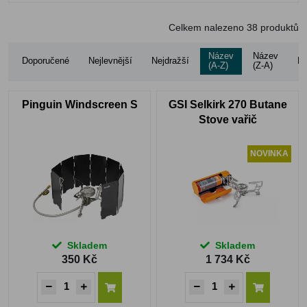
Celkem nalezeno
38
produktů
Název
Název
Doporučené
Nejlevnější
Nejdražší
Ho
(A-Z)
(Z-A)
Pinguin Windscreen S
GSI Selkirk 270 Butane
Stove vařič
NOVINKA
Skladem
Skladem
350 Kč
1 734 Kč