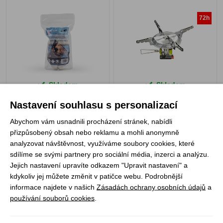
72h
Skladem
Skladem
99 Kč
649 Kč
Nastavení souhlasu s personalizací
Abychom vám usnadnili procházení stránek, nabídli
přizpůsobený obsah nebo reklamu a mohli anonymně
analyzovat návštěvnost, využíváme soubory cookies, které
VAR závětří a
Yate vařič lihový na
sdílíme se svými partnery pro sociální média, inzerci a analýzu.
stabilizátor
pevný líh
Jejich nastavení upravíte odkazem "Upravit nastavení" a
kdykoliv jej můžete změnit v patičce webu. Podrobnější
informace najdete v našich
Zásadách ochrany osobních údajů
a
používání souborů cookies
.