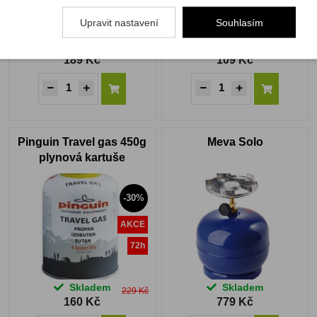
Upravit nastavení
Souhlasím
Skladem
Skladem
189 Kč
109 Kč
Pinguin Travel gas 450g
Meva Solo
plynová kartuše
-30%
AKCE
72h
Skladem
Skladem
229 Kč
160 Kč
779 Kč