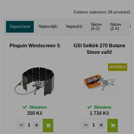
Celkem nalezeno
38
produktů
Název
Název
Doporučené
Nejlevnější
Nejdražší
Ho
(A-Z)
(Z-A)
Pinguin Windscreen S
GSI Selkirk 270 Butane
Stove vařič
NOVINKA
Skladem
Skladem
350 Kč
1 734 Kč