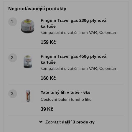
Nejprodávanější produkty
Pinguin Travel gas 230g plynová
1.
kartuše
kompatibilní s vařiči firem VAR, Coleman
159 Kč
Pinguin Travel gas 450g plynová
2.
kartuše
kompatibilní s vařiči firem VAR, Coleman
160 Kč
Yate tuhý líh v tubě - 6ks
3.
Cestovní balení tuhého lihu
39 Kč
Zobrazit
další 3 produkty