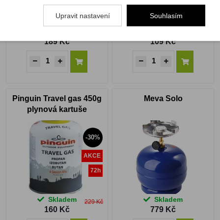
Upravit nastavení
Souhlasím
Skladem
Skladem
189 Kč
109 Kč
Pinguin Travel gas 450g
Meva Solo
plynová kartuše
-30%
AKCE
72h
Skladem
Skladem
229 Kč
160 Kč
779 Kč