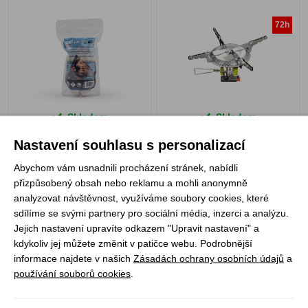
72h
Skladem
Skladem
99 Kč
649 Kč
Nastavení souhlasu s personalizací
Abychom vám usnadnili procházení stránek, nabídli
přizpůsobený obsah nebo reklamu a mohli anonymně
analyzovat návštěvnost, využíváme soubory cookies, které
VAR závětří a
Yate vařič lihový na
sdílíme se svými partnery pro sociální média, inzerci a analýzu.
stabilizátor
pevný líh
Jejich nastavení upravíte odkazem "Upravit nastavení" a
kdykoliv jej můžete změnit v patičce webu. Podrobnější
informace najdete v našich
Zásadách ochrany osobních údajů
a
používání souborů cookies
.