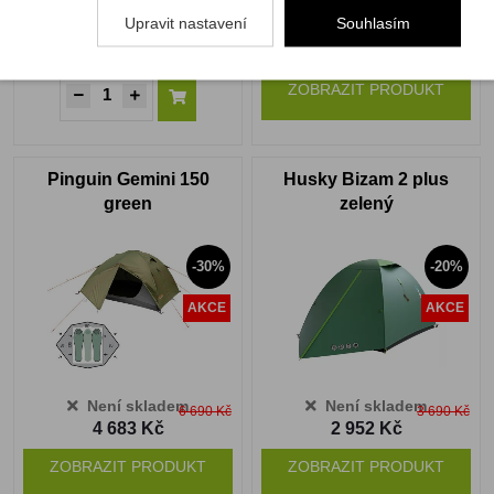
Upravit nastavení
Souhlasím
Skladem
Není skladem
7 480 Kč
125 Kč
5 236 Kč
ZOBRAZIT PRODUKT
Pinguin Gemini 150
Husky Bizam 2 plus
green
zelený
-30%
-20%
AKCE
AKCE
Není skladem
Není skladem
6 690 Kč
3 690 Kč
4 683 Kč
2 952 Kč
ZOBRAZIT PRODUKT
ZOBRAZIT PRODUKT