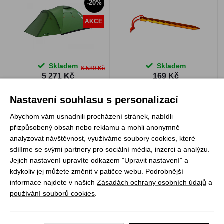
-20%
AKCE
Skladem
Skladem
6 589 Kč
5 271 Kč
169 Kč
Nastavení souhlasu s personalizací
Abychom vám usnadnili procházení stránek, nabídli
přizpůsobený obsah nebo reklamu a mohli anonymně
Yate stanové kolíky ocel
Pinguin Tornado 3
analyzovat návštěvnost, využíváme soubory cookies, které
sada 6ks
Duralu
sdílíme se svými partnery pro sociální média, inzerci a analýzu.
Jejich nastavení upravíte odkazem "Upravit nastavení" a
kdykoliv jej můžete změnit v patičce webu. Podrobnější
-30%
informace najdete v našich
Zásadách ochrany osobních údajů
a
AKCE
používání souborů cookies
.