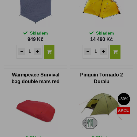
Skladem
Skladem
949 Kč
14 490 Kč
Warmpeace Survival
Pinguin Tornado 2
bag double mars red
Duralu
-30%
AKCE