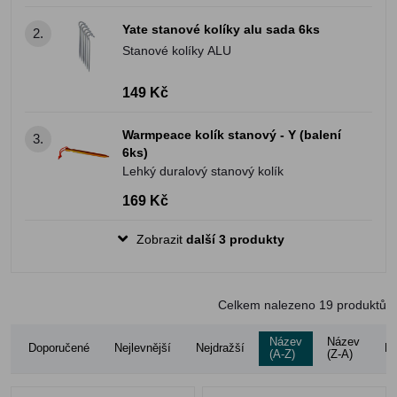
Yate stanové kolíky alu sada 6ks
2.
Stanové kolíky ALU
149 Kč
Warmpeace kolík stanový - Y (balení
3.
6ks)
Lehký duralový stanový kolík
169 Kč
Zobrazit
další 3 produkty
Celkem nalezeno
19
produktů
Název
Název
Doporučené
Nejlevnější
Nejdražší
Ho
(A-Z)
(Z-A)