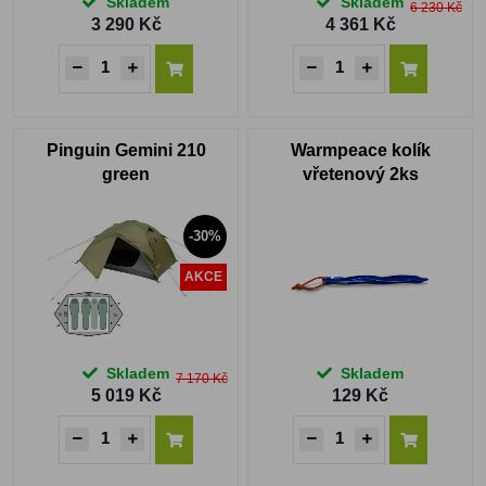
Skladem
Skladem
6 230 Kč
3 290 Kč
4 361 Kč
Pinguin Gemini 210
Warmpeace kolík
green
vřetenový 2ks
-30%
AKCE
Skladem
Skladem
7 170 Kč
5 019 Kč
129 Kč