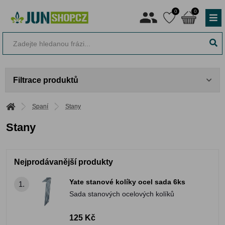
0
0
Filtrace produktů
Spaní
Stany
Stany
Nejprodávanější produkty
Yate stanové kolíky ocel sada 6ks
1.
Sada stanových ocelových kolíků
125 Kč