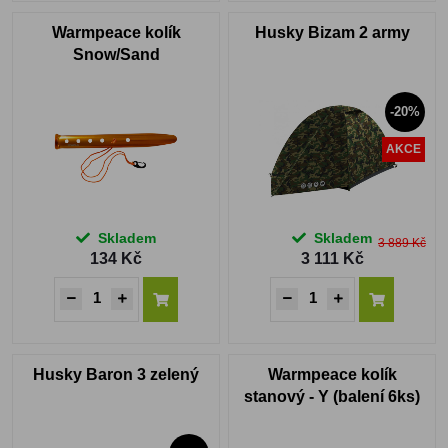
Warmpeace kolík
Husky Bizam 2 army
Snow/Sand
-20%
AKCE
Skladem
Skladem
3 889 Kč
134 Kč
3 111 Kč
Husky Baron 3 zelený
Warmpeace kolík
stanový - Y (balení 6ks)