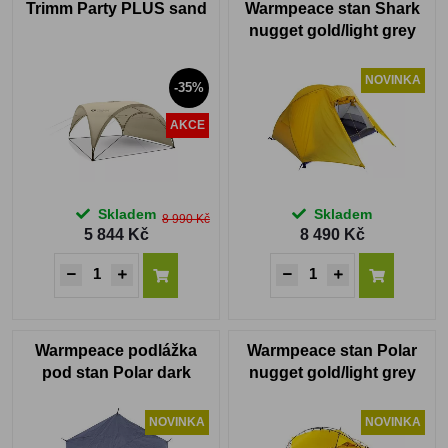
Trimm Party PLUS sand
Warmpeace stan Shark
nugget gold/light grey
NOVINKA
-35%
AKCE
Skladem
Skladem
8 990 Kč
5 844 Kč
8 490 Kč
Warmpeace podlážka
Warmpeace stan Polar
pod stan Polar dark
nugget gold/light grey
grey
NOVINKA
NOVINKA