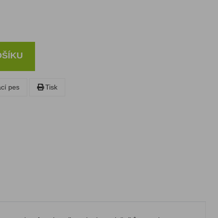
OŠÍKU
ací pes
Tisk