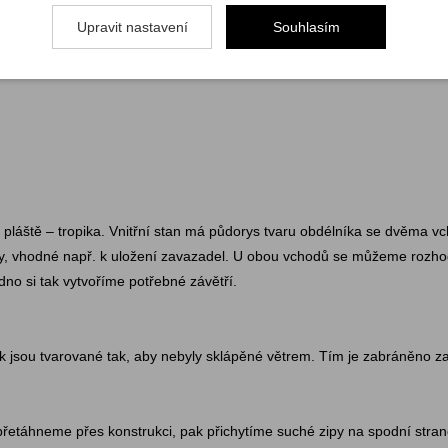
Upravit nastavení
Souhlasím
o pláště – tropika. Vnitřní stan má půdorys tvaru obdélníka se dvěma vc
ňky, vhodné např. k uložení zavazadel. U obou vchodů se můžeme rozhod
no si tak vytvoříme potřebné závětří.
k jsou tvarované tak, aby nebyly sklápěné větrem. Tím je zabráněno zat
 přetáhneme přes konstrukci, pak přichytíme suché zipy na spodní stra