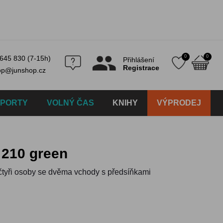
0
0
645 830 (7-15h)
Přihlášení
Registrace
op@junshop.cz
SPORTY
VOLNÝ ČAS
KNIHY
VÝPRODEJ
 210 green
ž čtyři osoby se dvěma vchody s předsíňkami