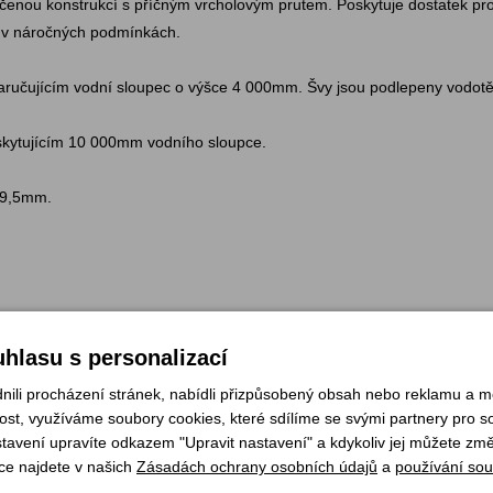
enou konstrukcí s příčným vrcholovým prutem. Poskytuje dostatek pr
 i v náročných podmínkách.
zaručujícím vodní sloupec o výšce 4 000mm. Švy jsou podlepeny vodot
skytujícím 10 000mm vodního sloupce.
u 9,5mm.
hlasu s personalizací
li procházení stránek, nabídli přizpůsobený obsah nebo reklamu a 
st, využíváme soubory cookies, které sdílíme se svými partnery pro soc
stavení upravíte odkazem "Upravit nastavení" a kdykoliv jej můžete změ
ce najdete v našich
Zásadách ochrany osobních údajů
a
používání sou