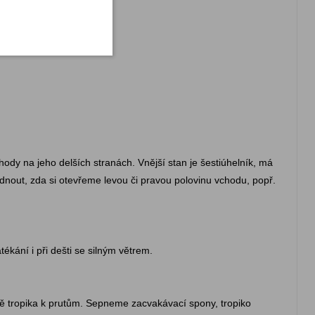
hody na jeho delších stranách. Vnější stan je šestiúhelník, má
nout, zda si otevřeme levou či pravou polovinu vchodu, popř.
ékání i při dešti se silným větrem.
ně tropika k prutům. Sepneme zacvakávací spony, tropiko