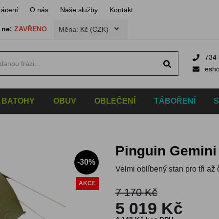
rácení
O nás
Naše služby
Kontakt
,
ne:
ZAVŘENO
Měna: Kč (CZK)
734 
esh
BATOHY
OBUV
OBLEČENÍ
TÁBOŘENÍ
Pinguin Gemini
-30%
Velmi oblíbený stan pro tři a
AKCE
7 170 Kč
5 019 Kč