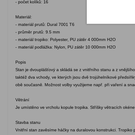
- počet kolíků: 16
Materiál:
- materiál prutů: Dural 7001 T6
- průměr prutů: 9.5 mm
- materiál tropiko: Polyester, PU zátěr 4 000mm H2O
- materiál podlážka: Nylon, PU zátěr 10 000mm H2O
Popis
Stan je dvouplášťový a skládá se z vnitřního stanu a z vnějšíh
taktéž dva vchody, ve kterých jsou dvě trojúhelníkové předsí
obě současně. Možnost volby využijeme např. při vaření a snad
Větrání
Je umístěno ve vrcholu kopule tropika. Stříšky větracích okéne
Stavba stanu
Vnitřní stan zavěsíme háčky na duralovou konstrukci. Tropiko