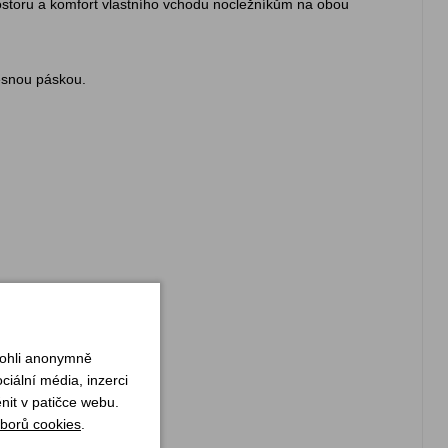
ostoru a komfort vlastního vchodu nocležníkům na obou
ěsnou páskou.
mohli anonymně
iální média, inzerci
nit v patičce webu.
borů cookies
.