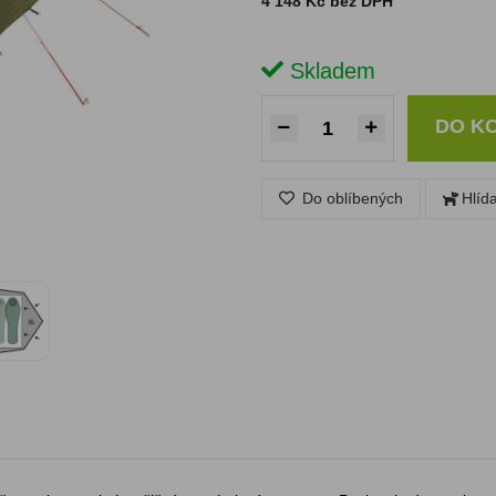
4 148 Kč bez DPH
Skladem
DO K
Do oblíbených
Hlíd