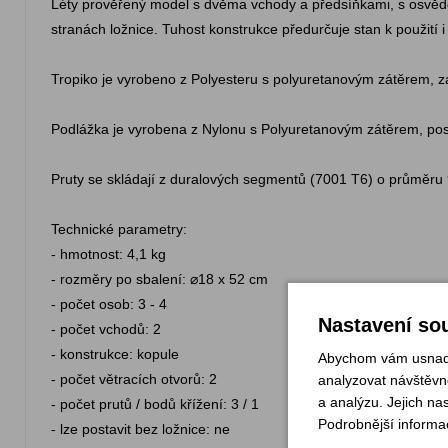
Léty prověřený model s dvěma vchody a předsíňkami, s osvědč
stranách ložnice. Tuhost konstrukce předurčuje stan k použití
Tropiko je vyrobeno z Polyesteru s polyuretanovým zátěrem, 
Podlážka je vyrobena z Nylonu s Polyuretanovým zátěrem, po
Pruty se skládají z duralových segmentů (7001 T6) o průměr
Technické parametry:
- hmotnost: 4,1 kg
- rozměry po sbalení: ⌀18 x 52 cm
- počet osob: 3 - 4
Nastavení sou
- počet vchodů: 2
- konstrukce: kopule
Abychom vám usnadni
- počet větracích otvorů: 2
analyzovat návštěvno
a analýzu. Jejich na
- počet prutů / bodů křížení: 3 / 1
Podrobnější informa
- lze postavit bez ložnice: ne