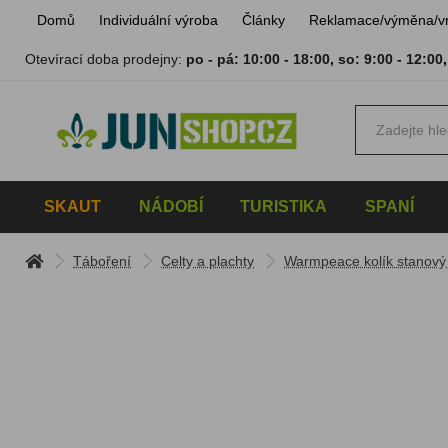
Domů
Individuální výroba
Články
Reklamace/výměna/v
Otevírací doba prodejny:
po - pá: 10:00 - 18:00
,
so: 9:00 - 12:00
SKAUT
NÁDOBÍ
TURISTIKA
SPANÍ
Táboření
Celty a plachty
Warmpeace kolík stanový 