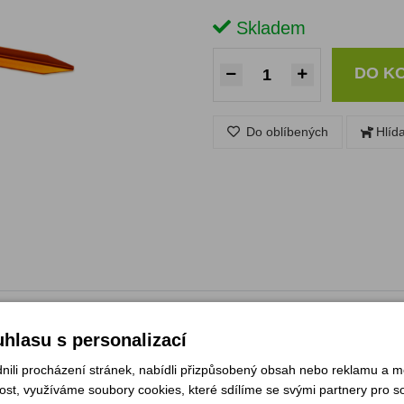
Skladem
DO K
Do oblíbených
Hlíd
hlasu s personalizací
li procházení stránek, nabídli přizpůsobený obsah nebo reklamu a 
st, využíváme soubory cookies, které sdílíme se svými partnery pro soc