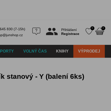
0
0
645 830 (7-15h)
Přihlášení
Registrace
op@junshop.cz
SPORTY
VOLNÝ ČAS
KNIHY
VÝPRODEJ
k stanový - Y (balení 6ks)