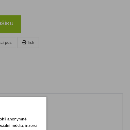
OŠÍKU
ací pes
Tisk
mohli anonymně
iální média, inzerci