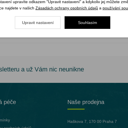
stavení upravíte odkazem "Upravit nastavení" a kdykoliv jej můžete změ
ce najdete v našich
Zásadách ochrany osobních údajů
a
používání sou
Upravit nastavení
Souhlasím
sletteru a už Vám nic neunikne
á péče
Naše prodejna
mínky
Haškova 7, 170 00 Praha 7