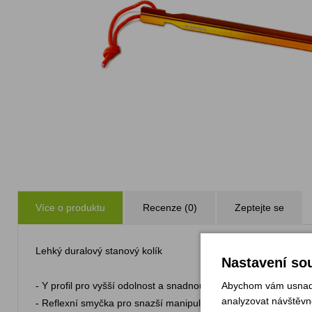
Více o produktu
Recenze (0)
Zeptejte se
Lehký duralový stanový kolík
Nastavení sou
Abychom vám usnadni
- Y profil pro vyšší odolnost a snadnou fixaci do země
analyzovat návštěvno
- Reflexní smyčka pro snazší manipulaci