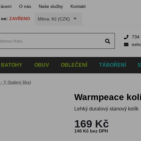
rácení
O nás
Naše služby
Kontakt
,
ne:
ZAVŘENO
Měna: Kč (CZK)
734 
esh
BATOHY
OBUV
OBLEČENÍ
TÁBOŘENÍ
- Y (balení 6ks)
Warmpeace kolí
Lehký duralový stanový kolík
169 Kč
140 Kč bez DPH