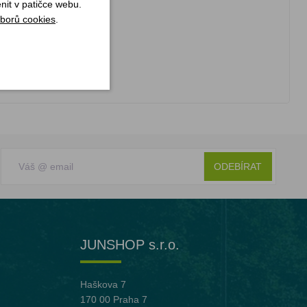
nit v patičce webu.
borů cookies
.
ODEBÍRAT
JUNSHOP s.r.o.
Haškova 7
170 00 Praha 7